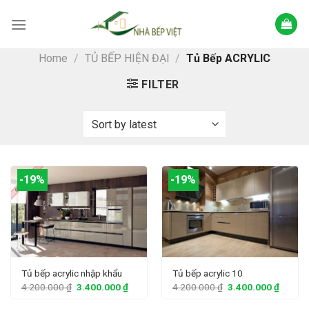
Skip
to
content
Home
/
TỦ BẾP HIỆN ĐẠI
/
Tủ Bếp ACRYLIC
FILTER
-19%
-19%
Tủ bếp acrylic nhập khẩu
Tủ bếp acrylic 10
4.200.000
₫
3.400.000
₫
4.200.000
₫
3.400.000
₫