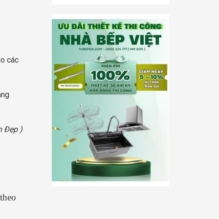
ho các
âng
n Đẹp )
 theo