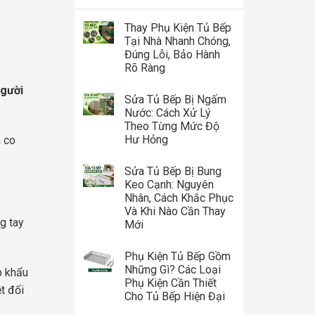
Thay Phụ Kiện Tủ Bếp
Tại Nhà Nhanh Chóng,
Đúng Lỗi, Bảo Hành
Rõ Ràng
người
Sửa Tủ Bếp Bị Ngấm
Nước: Cách Xử Lý
Theo Từng Mức Độ
Hư Hỏng
à co
Sửa Tủ Bếp Bị Bung
Keo Cạnh: Nguyên
Nhân, Cách Khắc Phục
Và Khi Nào Cần Thay
g tay
Mới
Phụ Kiện Tủ Bếp Gồm
Những Gì? Các Loại
p khẩu
Phụ Kiện Cần Thiết
t đối
Cho Tủ Bếp Hiện Đại