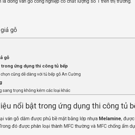
à dòng ván gỗ công nghiệp có chất lượng số 1 trên thị trường.
giả gỗ
iả gỗ
 trong ứng dụng thi công tủ bếp
 chọn cũng dễ dàng với tủ bếp gỗ An Cường
g
ng sang trọng không kém các loại khác
ệu nổi bật trong ứng dụng thi công tủ 
loại ván gỗ dăm được phủ bề mặt bằng lớp nhựa
Melamine
, được
ay. Trong đó được phân loại thành MFC thường và MFC chống ẩm dự