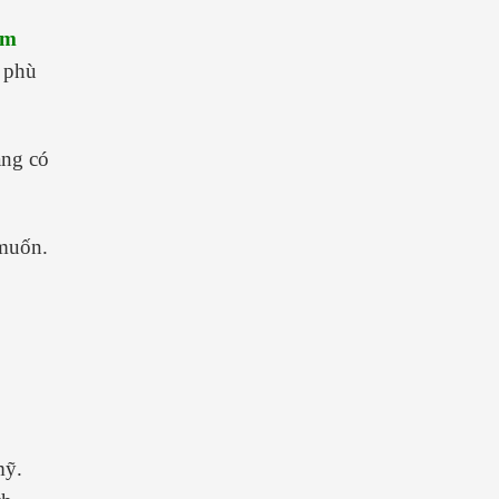
ạm
phù
àng có
 muốn.
mỹ.