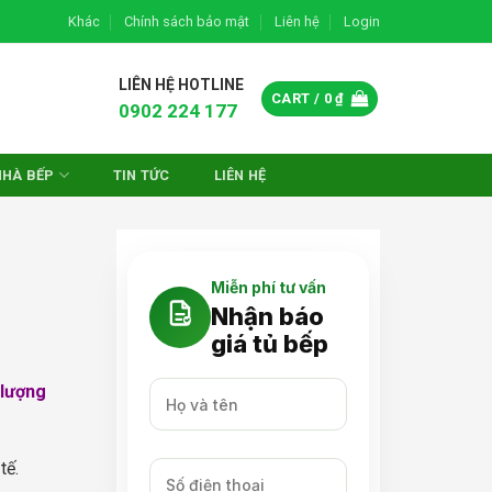
Khác
Chính sách bảo mật
Liên hệ
Login
LIÊN HỆ HOTLINE
CART /
0
₫
0902 224 177
NHÀ BẾP
TIN TỨC
LIÊN HỆ
Miễn phí tư vấn
Nhận báo
giá tủ bếp
 lượng
tế.