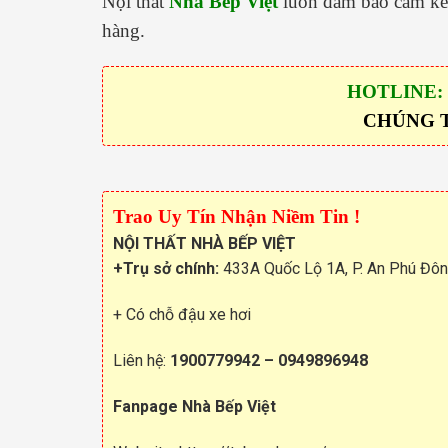
Nội thất
Nhà Bếp Việt
luôn đảm bảo cam kết
hàng.
HOTLINE:
CHÚNG 
Trao Uy Tín Nhận Niềm Tin !
NỘI THẤT NHÀ BẾP VIỆT
+Trụ sở chính:
433A Quốc Lộ 1A, P. An Phú Đôn
+ Có chỗ đậu xe hơi
Liên hệ:
1900779942
–
0949896948
Fanpage Nhà Bếp Việt