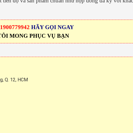
 tiến độ và sản phẩm chuẩn như hợp đồng đã ký với khá
1900779942
HÃY GỌI NGAY
TÔI MONG PHỤC VỤ BẠN
g, Q. 12, HCM