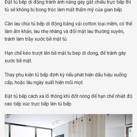
Đặt tủ bếp di động tránh ánh nắng gay gắt chiếu trực tiếp thì
tủ sẽ không bị bong tróc làm mất thẩm mỹ của gian bếp.
Cần lau chùi tủ bếp di động bằng vải cotton loại mềm, có thể
làm ẩm khăn, lau nhẹ nhàng và đổi mặt lau thường xuyên,
tránh làm trầy xước bề mặt tủ.
Hạn chế kéo trượt lên bề mặt tu bep di dong, để tránh gây
xước bề mặt.
Thay phụ kiện tủ bếp định kỳ nếu phát hiện dấu hiệu xuống
cấp, hoặc lâu ngày xuất hiện mối mọt.
Đặt tủ bếp cách xa lỗ thông khí đốt nóng để hạn chế nhiệt độ
cao tiếp xúc trực tiếp lên tủ bếp.