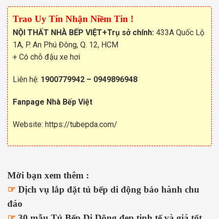
Trao Uy Tín Nhận Niềm Tin !
NỘI THẤT NHÀ BẾP VIỆT
+Trụ sở chính:
433A Quốc Lộ
1A, P. An Phú Đông, Q. 12, HCM
+ Có chỗ đậu xe hơi
Liên hệ:
1900779942
–
0949896948
Fanpage Nhà Bếp Việt
Website:
https://tubepda.com/
Mời bạn xem thêm :
☞
Dịch vụ lắp đặt tủ bếp di động bảo hành chu
đáo
☞
30 mẫu Tủ Bếp Di Dộng đẹp tinh tế và giá tốt