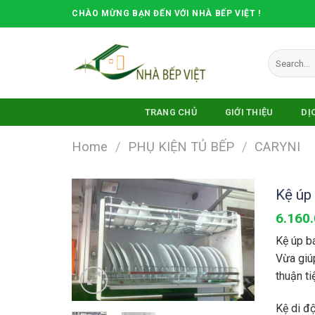
Skip
CHÀO MỪNG BẠN ĐẾN VỚI NHÀ BẾP VIỆT !
to
content
Search
for:
TRANG CHỦ
GIỚI THIỆU
DỊ
Home
/
PHỤ KIỆN TỦ BẾP
/
CARYNI
Kệ úp 
6.160
Kệ úp bá
Vừa giúp
thuận ti
Kệ di độ