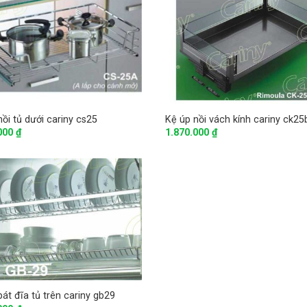
nồi tủ dưới cariny cs25
Kệ úp nồi vách kính cariny ck25
.000
₫
1.870.000
₫
bát đĩa tủ trên cariny gb29