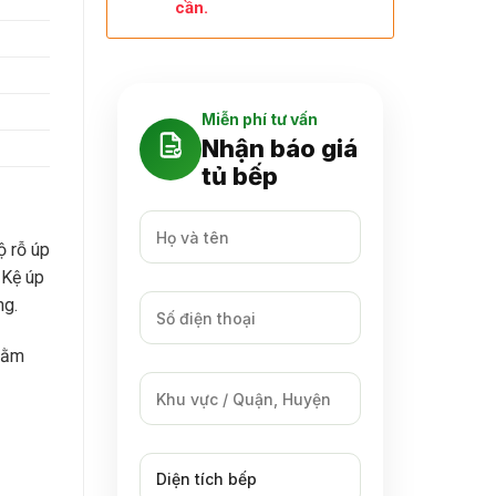
cần.
Miễn phí tư vấn
Nhận báo giá
tủ bếp
ộ rỗ úp
 Kệ úp
ng.
 nằm