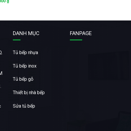
.000
₫
DANH MỤC
FANPAGE
Q.
Tủ bếp nhựa
Tủ bếp inox
CM
Tủ bếp gỗ
.
Thiết bị nhà bếp
Sửa tủ bếp
c