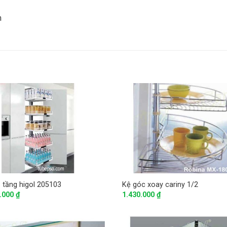
m
6 tầng higol 205103
Kệ góc xoay cariny 1/2
1.000
₫
1.430.000
₫