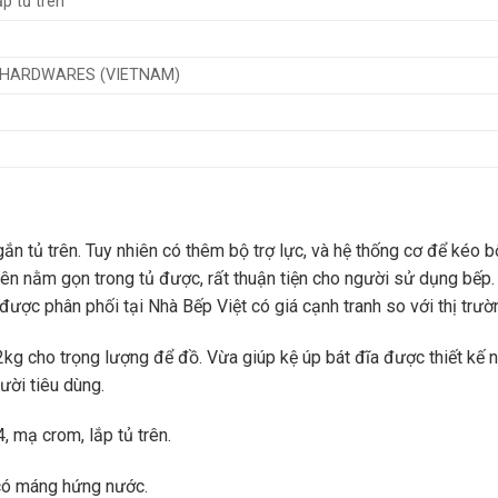
ắp tủ trên
 HARDWARES (VIETNAM)
ắn tủ trên. Tuy nhiên có thêm bộ trợ lực, và hệ thống cơ để kéo b
lên nằm gọn trong tủ được, rất thuận tiện cho người sử dụng bếp.
ợc phân phối tại Nhà Bếp Việt có giá cạnh tranh so với thị trườ
12kg cho trọng lượng để đồ. Vừa giúp kệ úp bát đĩa được thiết kế
ười tiêu dùng.
, mạ crom, lắp tủ trên.
 có máng hứng nước.