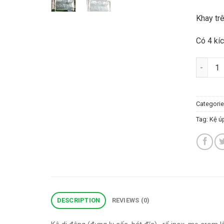
Khay tr
Có 4 kí
Kệ úp bá
Categori
Tag:
Kệ úp
DESCRIPTION
REVIEWS (0)