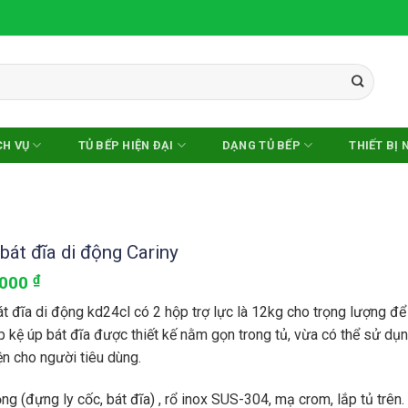
CH VỤ
TỦ BẾP HIỆN ĐẠI
DẠNG TỦ BẾP
THIẾT BỊ 
bát đĩa di động Cariny
.000
₫
t đĩa di động kd24cl có 2 hộp trợ lực là 12kg cho trọng lượng để
 kệ úp bát đĩa được thiết kế nằm gọn trong tủ, vừa có thể sử dụ
ện cho người tiêu dùng.
ng (đựng ly cốc, bát đĩa) , rổ inox SUS-304, mạ crom, lắp tủ trên.