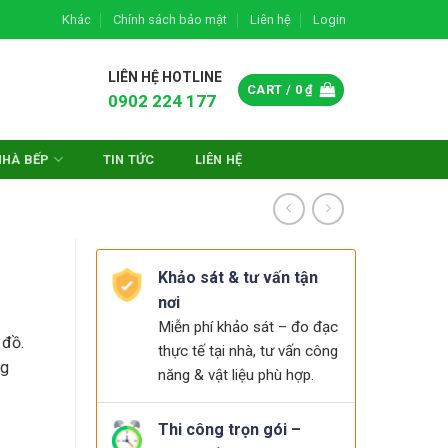
Khác
Chính sách bảo mật
Liên hệ
Login
LIÊN HỆ HOTLINE
CART /
0
₫
0902 224 177
NHÀ BẾP
TIN TỨC
LIÊN HỆ
Khảo sát & tư vấn tận
nơi
Miễn phí khảo sát – đo đạc
 đồ.
thực tế tại nhà, tư vấn công
ng
năng & vật liệu phù hợp.
Thi công trọn gói –