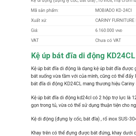
Kệ di động (đựng ly cốc, bát đĩa) , rổ inox, mạ crom l
Mã sản phẩm:
MOBIADO KD-24CI
Xuất xứ:
CARINY FURNITURE
Giá:
6.160.000
VNĐ
VAT
Chưa có VAT
Kệ úp bát đĩa di động KD24CL
Kệ úp bát đĩa di động là dạng kệ úp bát đĩa được g
bát xuống vừa tầm với của mình, cũng có thể đẩy 
bát đĩa di động KD24CL mang thương hiệu Cariny đư
Kệ úp bát đĩa di động kd24cl có 2 hộp trợ lực là 
gọn trong tủ, vừa có thể sử dụng thuận tiện cho ng
Kệ di động (đựng ly cốc, bát đĩa) , rổ inox SUS-304
Khay trên có thể đựng được bát đứng, khay dưới