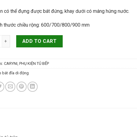
ên có thể đựng được bát đứng, khay dưới có máng hứng nước.
ch thước chiều rộng: 600/700/800/900 mm
t đĩa di động Cariny quantity
ADD TO CART
es:
CARYNI
,
PHỤ KIỆN TỦ BẾP
 bát đĩa di động