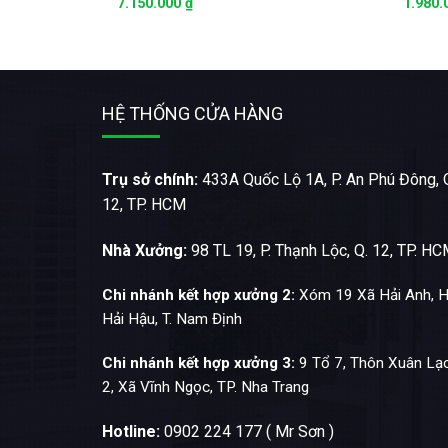
7.150.000
₫
1.980
HỆ THỐNG CỬA HÀNG
Trụ sở chính:
433A Quốc Lộ 1A, P. An Phú Đông, 
12, TP. HCM
Nhà Xưởng:
98 TL 19, P. Thạnh Lộc, Q. 12, TP. H
Chi nhánh kết hợp xưởng 2:
Xóm 19 Xã Hải Anh, H
Hải Hậu, T. Nam Định
Chi nhánh kết hợp xưởng 3:
9 Tổ 7, Thôn Xuân Lạ
2, Xã Vĩnh Ngọc, TP. Nha Trang
Hotline:
0902 224 177 ( Mr Sơn )