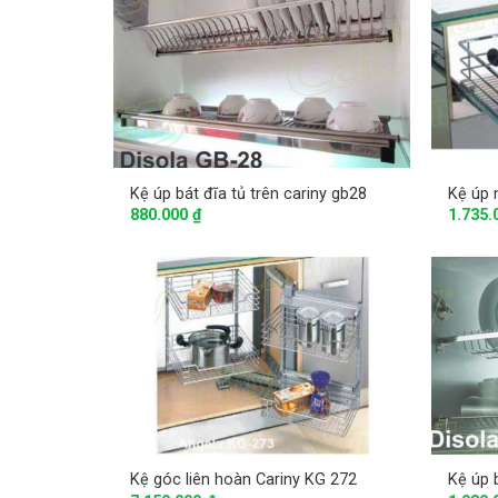
Kệ úp bát đĩa tủ trên cariny gb28
Kệ úp 
880.000
₫
1.735
Kệ góc liên hoàn Cariny KG 272
Kệ úp 