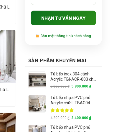
Chữ L
Bảo mật thông tin khách hàng
SẢN PHẨM KHUYẾN MÃI
Tủ bếp inox 304 cánh
Acrylic TBI-ACR-003 chữ I
đẹp hiện đại
6.300.000
₫
5.800.000
₫
chữ L
Tủ bếp nhựa PVC phủ
Acrylic chữ L TBAC04
Rated
5.00
4.200.000
₫
3.400.000
₫
out of 5
Tủ bếp nhựa PVC phủ