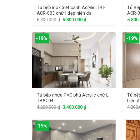
Tủ bếp inox 304 cánh Acrylic TBI-
Tủ Bếp
ACR-003 chữ I đẹp hiện đại
ACR-0
6.300.000
₫
5.800.000
₫
5.800
-19%
-19%
Tủ bếp nhựa PVC phủ Acrylic chữ L
Tủ bế
TBAC04
hiện 
4.200.000
₫
3.400.000
₫
4.200
-19%