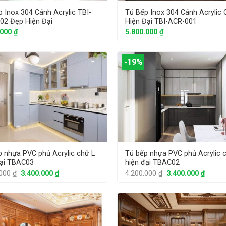
 Inox 304 Cánh Acrylic TBI-
Tủ Bếp Inox 304 Cánh Acrylic 
02 Đẹp Hiện Đại
Hiện Đại TBI-ACR-001
.000
₫
5.800.000
₫
-19%
p nhựa PVC phủ Acrylic chữ L
Tủ bếp nhựa PVC phủ Acrylic 
đại TBAC03
hiện đại TBAC02
.000
₫
3.400.000
₫
4.200.000
₫
3.400.000
₫