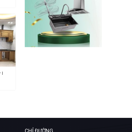
 I
CHỈ ĐƯỜNG