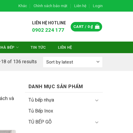
Khác
Chính sách bảo mật
Liên hệ
Login
LIÊN HỆ HOTLINE
CART /
0
₫
0902 224 177
NHÀ BẾP
TIN TỨC
LIÊN HỆ
18 of 136 results
DANH MỤC SẢN PHẨM
ách và
Tủ bếp nhựa
Tủ Bếp Inox
TỦ BẾP GỖ