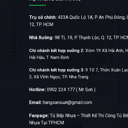
Trụ sở chính:
433A Quốc Lộ 1A, P. An Phú Đông, 
12, TP. HCM
Nhà Xưởng:
98 TL 19, P. Thạnh Lộc, Q. 12, TP. H
Chi nhánh kết hợp xưởng 2:
Xóm 19 Xã Hải Anh, H
Hải Hậu, T. Nam Định
Chi nhánh kết hợp xưởng 3:
9 Tổ 7, Thôn Xuân Lạ
2, Xã Vĩnh Ngọc, TP. Nha Trang
Hotline:
0902 224 177 ( Mr Sơn )
Email:
hangsanxuat@gmail.com
Fanpage:
Tủ Bếp Nhựa – Thiết Kế Thi Công Tủ B
Nhựa Tại TP.HCM