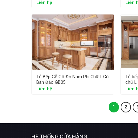
Liên hệ
Liên 
Tủ Bếp Gỗ Gõ Đỏ Nam Phi Chữ L Có
Tủ bế
Bàn Đảo GB05
chữ L
Liên hệ
Liên 
1
2
HỆ THỐNG CỬA HÀNG