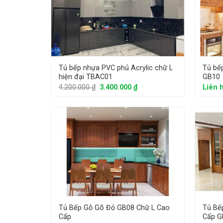
Tủ bếp nhựa PVC phủ Acrylic chữ L
Tủ bế
hiện đại TBAC01
GB10
4.200.000
₫
3.400.000
₫
Liên 
Tủ Bếp Gỗ Gõ Đỏ GB08 Chữ L Cao
Tủ Bế
Cấp
Cấp G