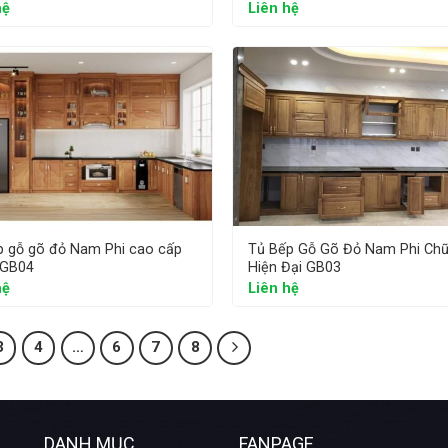
hệ
Liên hệ
p gỗ gõ đỏ Nam Phi cao cấp
Tủ Bếp Gỗ Gõ Đỏ Nam Phi Chữ
 GB04
Hiện Đại GB03
hệ
Liên hệ
3
4
…
6
7
8
DANH MỤC
FANPAGE