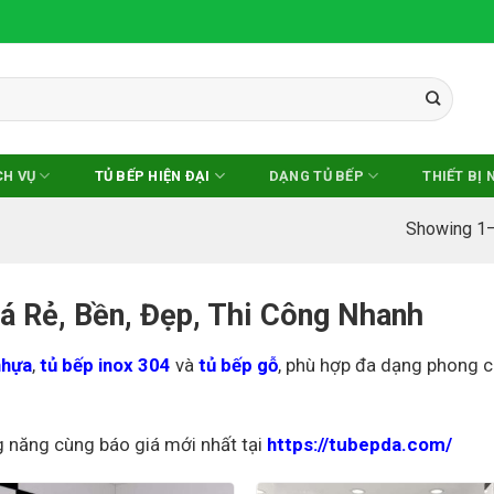
CH VỤ
TỦ BẾP HIỆN ĐẠI
DẠNG TỦ BẾP
THIẾT BỊ 
Showing 1–
á Rẻ, Bền, Đẹp, Thi Công Nhanh
nhựa
,
tủ bếp inox 304
và
tủ bếp gỗ
, phù hợp đa dạng phong c
g năng cùng báo giá mới nhất tại
https://tubepda.com/