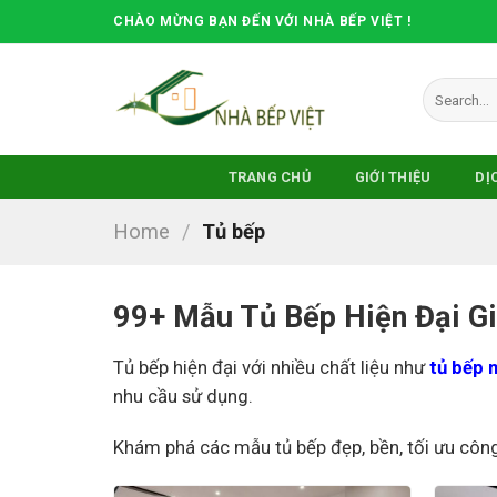
Skip
CHÀO MỪNG BẠN ĐẾN VỚI NHÀ BẾP VIỆT !
to
content
Search
for:
TRANG CHỦ
GIỚI THIỆU
DỊ
Home
/
Tủ bếp
99+ Mẫu Tủ Bếp Hiện Đại Gi
Tủ bếp hiện đại với nhiều chất liệu như
tủ bếp 
nhu cầu sử dụng.
Khám phá các mẫu tủ bếp đẹp, bền, tối ưu côn