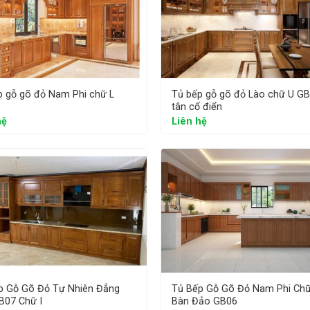
p gỗ gõ đỏ Nam Phi chữ L
Tủ bếp gỗ gõ đỏ Lào chữ U G
tân cổ điển
hệ
Liên hệ
p Gỗ Gõ Đỏ Tự Nhiên Đẳng
Tủ Bếp Gỗ Gõ Đỏ Nam Phi Ch
B07 Chữ I
Bàn Đảo GB06