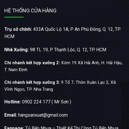
HỆ THỐNG CỬA HÀNG
Trụ sở chính:
433A Quốc Lộ 1A, P. An Phú Đông, Q. 12, TP.
HCM
Nhà Xưởng:
98 TL 19, P. Thạnh Lộc, Q. 12, TP. HCM
Chi nhánh kết hợp xưởng 2:
Xóm 19 Xã Hải Anh, H. Hải Hậu,
T. Nam Định
Chi nhánh kết hợp xưởng 3:
9 Tổ 7, Thôn Xuân Lạc 2, Xã
Vĩnh Ngọc, TP. Nha Trang
Hotline:
0902 224 177 ( Mr Sơn )
Email:
hangsanxuat@gmail.com
Fanpage:
Tủ Bếp Nhựa – Thiết Kế Thi Công Tủ Bếp Nhựa