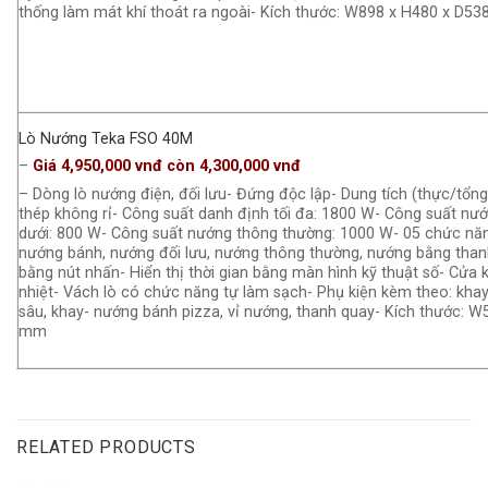
thống làm mát khí thoát ra ngoài- Kích thước: W898 x H480 x D5
Lò Nướng Teka FSO 40M
–
Giá 4,950,000 vnđ còn 4,300,000 vnđ
– Dòng lò nướng điện, đối lưu- Đứng độc lập- Dung tích (thực/tổng)
thép không rỉ- Công suất danh định tối đa: 1800 W- Công suất nư
dưới: 800 W- Công suất nướng thông thường: 1000 W- 05 chức năn
nướng bánh, nướng đối lưu, nướng thông thường, nướng bằng than
bằng nút nhấn- Hiển thị thời gian bằng màn hình kỹ thuật số- Cửa 
nhiệt- Vách lò có chức năng tự làm sạch- Phụ kiện kèm theo: kha
sâu, khay- nướng bánh pizza, vỉ nướng, thanh quay- Kích thước: 
mm
RELATED PRODUCTS