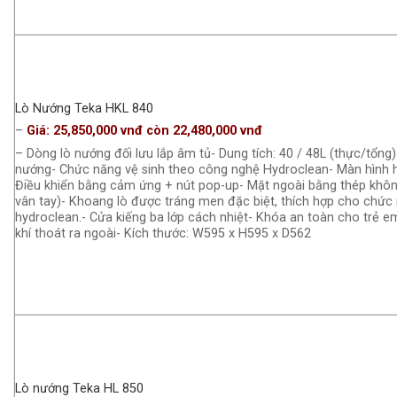
Lò Nướng Teka HKL 840
–
Giá: 25,850,000 vnđ còn 22,480,000 vnđ
– Dòng lò nướng đối lưu lắp âm tủ- Dung tích: 40 / 48L (thực/tổng
nướng- Chức năng vệ sinh theo công nghệ Hydroclean- Màn hình hi
Điều khiển bằng cảm ứng + nút pop-up- Mặt ngoài bằng thép khôn
vân tay)- Khoang lò được tráng men đặc biệt, thích hợp cho chức 
hydroclean.- Cửa kiếng ba lớp cách nhiệt- Khóa an toàn cho trẻ 
khí thoát ra ngoài- Kích thước: W595 x H595 x D562
Lò nướng Teka HL 850