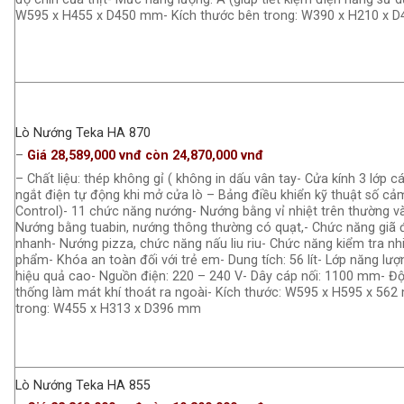
W595 x H455 x D450 mm- Kích thước bên trong: W390 x H210 x 
Lò Nướng Teka HA 870
–
Giá 28,589,000 vnđ còn 24,870,000 vnđ
– Chất liệu: thép không gỉ ( không in dấu vân tay- Cửa kính 3 lớp 
ngắt điện tự động khi mở cửa lò – Bảng điều khiển kỹ thuật số c
Control)- 11 chức năng nướng- Nướng bằng vỉ nhiệt trên thường v
Nướng bằng tuabin, nướng thông thường có quạt,- Chức năng giã
nhanh- Nướng pizza, chức năng nấu liu riu- Chức năng kiểm tra nh
phẩm- Khóa an toàn đối với trẻ em- Dung tích: 56 lít- Lớp năng lượ
hiệu quả cao- Nguồn điện: 220 – 240 V- Dây cáp nối: 1100 mm- Đ
thống làm mát khí thoát ra ngoài- Kích thước: W595 x H595 x 562
trong: W455 x H313 x D396 mm
Lò Nướng Teka HA 855