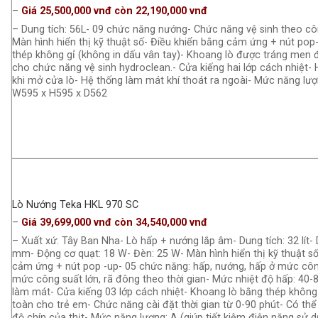
–
Giá 25,500,000 vnđ còn 22,190,000 vnđ
– Dung tích: 56L- 09 chức năng nướng- Chức năng vệ sinh theo c
Màn hình hiển thị kỹ thuật số- Điều khiển bằng cảm ứng + nút pop
thép không gỉ (không in dấu vân tay)- Khoang lò được tráng men đ
cho chức năng vệ sinh hydroclean.- Cửa kiếng hai lớp cách nhiệt- 
khi mở cửa lò- Hệ thống làm mát khí thoát ra ngoài- Mức năng lượ
W595 x H595 x D562
Lò Nướng Teka HKL 970 SC
–
Giá 39,699,000 vnđ còn 34,540,000 vnđ
– Xuất xứ: Tây Ban Nha- Lò hấp + nướng lắp âm- Dung tích: 32 lít- 
mm- Động cơ quạt: 18 W- Đèn: 25 W- Màn hình hiển thị kỹ thuật số
cảm ứng + nút pop -up- 05 chức năng: hấp, nướng, hấp ở mức c
mức công suất lớn, rã đông theo thời gian- Mức nhiệt độ hấp: 40
làm mát- Cửa kiếng 03 lớp cách nhiệt- Khoang lò bằng thép không
toàn cho trẻ em- Chức năng cài đặt thời gian từ 0-90 phút- Có th
độ chín của thịt- Mức năng lượng: A (giúp tiết kiệm điện năng sử d