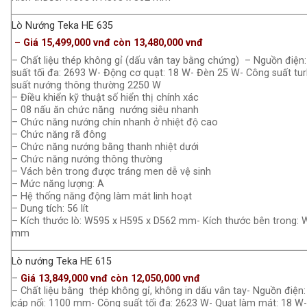
Lò Nướng Teka HE 635
– Giá 15,499,000 vnđ còn 13,480,000 vnđ
– Chất liệu thép không gỉ (dấu vân tay bằng chứng) – Nguồn điện
suất tối đa: 2693 W- Động cơ quạt: 18 W- Đèn 25 W- Công suất tu
suất nướng thông thường 2250 W
– Điều khiển kỹ thuật số hiển thị chính xác
– 08 nấu ăn chức năng nướng siêu nhanh
– Chức năng nướng chín nhanh ở nhiệt độ cao
– Chức năng rã đông
– Chức năng nướng bằng thanh nhiệt dưới
– Chức năng nướng thông thường
– Vách bên trong được tráng men dễ vệ sinh
– Mức năng lượng: A
– Hệ thống năng động làm mát linh hoạt
– Dung tích: 56 lít
– Kích thước lò: W595 x H595 x D562 mm- Kích thước bên trong:
mm
Lò nướng Teka HE 615
–
Giá 13,849,000 vnđ còn 12,050,000 vnđ
– Chất liệu bằng thép không gỉ, không in dấu vân tay- Nguồn điện
cáp nối: 1100 mm- Công suất tối đa: 2623 W- Quạt làm mát: 18 W