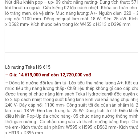
Nút điều khiển pop – up- 09 chức năng nướng- Dung tích thực: 57 
khí thoát ra ngoài- Cửa kiếng 02 lớp cách nhiệt- Khóa an toàn cho
lò tráng men, dễ vệ sinh- Mức năng lượng: A+- Nguồn điện: 220 – 
cáp nối: 1100 mm- Động cơ quạt làm mát: 18 W- Đèn: 25 uW- Kíc
x D562 mm- Kích thước bên trong lò: W455 x H313 x D396 mm
Lò nướng Teka HS 615
– Giá: 14,619,000 vnđ còn 12,720,000 vnđ
– Dòng lò nướng đối lưu âm tủ- Lớp tiêu thụ năng lượng A+: Kết qu
mức tiêu thụ năng lượng thấp- Chất liệu thép không gỉ cao cấp chố
được trang bị chức năng làm sạch Teka Hydroclean® độc quyền c
lò 2 lớp cách nhiệt trong suốt bằng kính kính với khả năng chịu nhi
240 V- Dây cáp nối: 1100 mm- Công suất tối đa của sản phẩm là:
làm mát: 18 W- Đèn bên trong lò: 25 W- Dung tích: 57 lít- Điều kh
điều khiển Pop-Up đa chức năng- 05 chức năng nướng thông minh.
thời gian nướng.- Có chảo rang sâu và thanh nướng bằng thép- C
trẻ em- Kích thước sản phẩm: W595 x H595 x D562 mm- Kích thướ
x H313 x D396 mm