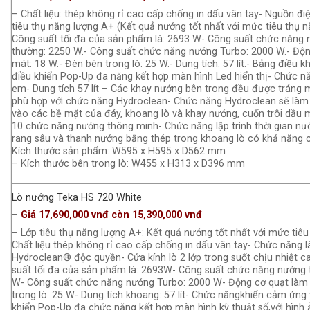
– Chất liệu: thép không rỉ cao cấp chống in dấu vân tay- Nguồn đi
tiêu thụ năng lượng A+ (Kết quả nướng tốt nhất với mức tiêu thụ n
Công suất tối đa của sản phẩm là: 2693 W- Công suất chức năng
thường: 2250 W.- Công suất chức năng nướng Turbo: 2000 W.- Độn
mát: 18 W.- Đèn bên trong lò: 25 W.- Dung tích: 57 lít.- Bảng điều
điều khiển Pop-Up đa năng kết hợp màn hình Led hiển thị- Chức n
em- Dung tích 57 lít – Các khay nướng bên trong đều được tráng m
phù hợp với chức năng Hydroclean- Chức năng Hydroclean sẽ làm
vào các bề mặt của đáy, khoang lò và khay nướng, cuốn trôi dầu m
10 chức năng nướng thông minh- Chức năng lập trình thời gian n
rang sâu và thanh nướng bằng thép trong khoang lò có khả năng c
Kích thước sản phẩm: W595 x H595 x D562 mm
– Kích thước bên trong lò: W455 x H313 x D396 mm
Lò nướng Teka HS 720 White
–
Giá 17,690,000 vnđ còn 15,390,000 vnđ
– Lớp tiêu thụ năng lượng A+: Kết quả nướng tốt nhất với mức tiêu
Chất liệu thép không rỉ cao cấp chống in dấu vân tay- Chức năng 
Hydroclean® độc quyền- Cửa kính lò 2 lớp trong suốt chịu nhiệt c
suất tối đa của sản phẩm là: 2693W- Công suất chức năng nướng 
W- Công suất chức năng nướng Turbo: 2000 W- Động cơ quạt làm
trong lò: 25 W- Dung tích khoang: 57 lít- Chức năngkhiển cảm ứng
khiển Pop-Up đa chức năng kết hợp màn hình kỹ thuật số,với hình