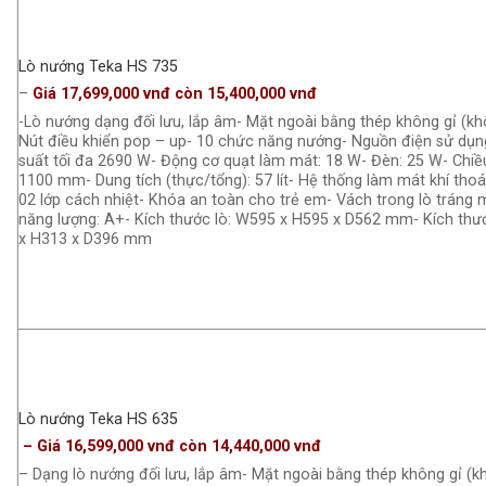
Lò nướng Teka HS 735
–
Giá 17,699,000 vnđ còn 15,400,000 vnđ
-Lò nướng dạng đối lưu, lắp âm- Mặt ngoài bằng thép không gỉ (kh
Nút điều khiển pop – up- 10 chức năng nướng- Nguồn điện sử dụn
suất tối đa 2690 W- Động cơ quạt làm mát: 18 W- Đèn: 25 W- Chiều
1100 mm- Dung tích (thực/tổng): 57 lít- Hệ thống làm mát khí thoá
02 lớp cách nhiệt- Khóa an toàn cho trẻ em- Vách trong lò tráng 
năng lượng: A+- Kích thước lò: W595 x H595 x D562 mm- Kích thư
x H313 x D396 mm
Lò nướng Teka HS 635
– Giá 16,599,000 vnđ còn 14,440,000 vnđ
– Dạng lò nướng đối lưu, lắp âm- Mặt ngoài bằng thép không gỉ (kh