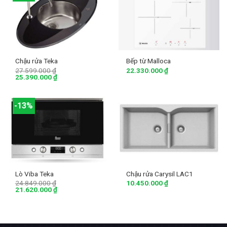
Chậu rửa Teka
Bếp từ Malloca
27.599.000
₫
22.330.000
₫
25.390.000
₫
-13%
Lò Viba Teka
Chậu rửa Carysil LAC1
24.849.000
₫
10.450.000
₫
21.620.000
₫