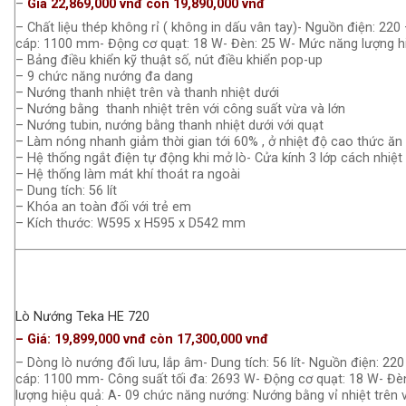
–
Giá 22,869,000 vnđ còn 19,890,000 vnđ
– Chất liệu thép không rỉ ( không in dấu vân tay)- Nguồn điện: 220
cáp: 1100 mm- Động cơ quạt: 18 W- Đèn: 25 W- Mức năng lượng h
– Bảng điều khiển kỹ thuật số, nút điều khiển pop-up
– 9 chức năng nướng đa dang
– Nướng thanh nhiệt trên và thanh nhiệt dưới
– Nướng bằng thanh nhiệt trên với công suất vừa và lớn
– Nướng tubin, nướng bằng thanh nhiệt dưới với quạt
– Làm nóng nhanh giảm thời gian tới 60% , ở nhiệt độ cao thức ăn
– Hệ thống ngắt điện tự động khi mở lò- Cửa kính 3 lớp cách nhiệt
– Hệ thống làm mát khí thoát ra ngoài
– Dung tích: 56 lít
– Khóa an toàn đối với trẻ em
– Kích thước: W595 x H595 x D542 mm
Lò Nướng Teka HE 720
– Giá: 19,899,000 vnđ còn 17,300,000 vnđ
– Dòng lò nướng đối lưu, lắp âm- Dung tích: 56 lít- Nguồn điện: 220
cáp: 1100 mm- Công suất tối đa: 2693 W- Động cơ quạt: 18 W- Đ
lượng hiệu quả: A- 09 chức năng nướng: Nướng bằng vỉ nhiệt trên v