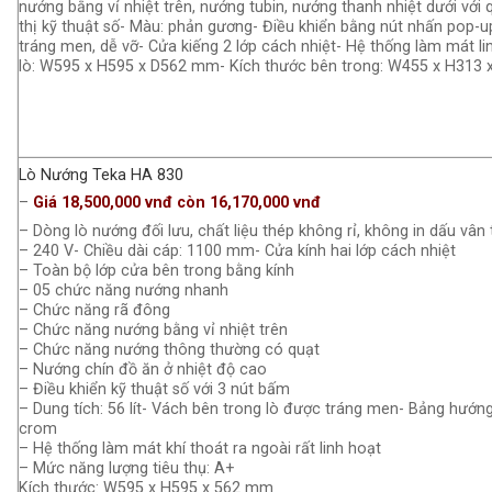
nướng bằng vỉ nhiệt trên, nướng tubin, nướng thanh nhiệt dưới với 
thị kỹ thuật số- Màu: phản gương- Điều khiển bằng nút nhấn pop-u
tráng men, dễ vỡ- Cửa kiếng 2 lớp cách nhiệt- Hệ thống làm mát li
lò: W595 x H595 x D562 mm- Kích thước bên trong: W455 x H313
Lò Nướng Teka HA 830
–
Giá 18,500,000 vnđ còn 16,170,000 vnđ
– Dòng lò nướng đối lưu, chất liệu thép không rỉ, không in dấu vân
– 240 V- Chiều dài cáp: 1100 mm- Cửa kính hai lớp cách nhiệt
– Toàn bộ lớp cửa bên trong bằng kính
– 05 chức năng nướng nhanh
– Chức năng rã đông
– Chức năng nướng bằng vỉ nhiệt trên
– Chức năng nướng thông thường có quạt
– Nướng chín đồ ăn ở nhiệt độ cao
– Điều khiển kỹ thuật số với 3 nút bấm
– Dung tích: 56 lít- Vách bên trong lò được tráng men- Bảng hướn
crom
– Hệ thống làm mát khí thoát ra ngoài rất linh hoạt
– Mức năng lượng tiêu thụ: A+
Kích thước: W595 x H595 x 562 mm