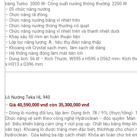
năng Turbo: 2000 W- Công suất nướng thông thường: 2250 W
– 05 chức năng nướng
– Chức năng rã đông
– Chức năng nướng bằng vỉ nhiệt trên
– Chức năng nướng thông thường có quạt
– Chức năng nướng bằng vỉ nhiệt trên và thanh nhiệt dưới
– Khay sâu 50 mm an toàn thuận tiện
– Lớp lọc năng lượng: A , tiêu thụ điện năng thấp
– Khoang với Crystal sạch men, làm sạch dễ dàng
– Hệ thống năng động làm mát tiện ích
– Dung tích: 56 lít – Kích Thước: W595 x H595 x D562 mm- Kích t
x H313 x D396 mm
Lò Nướng Teka HL 940
–
Giá 40,590,000 vnđ còn 35,300,000 vnđ
– Dòng lò nướng đối lưu, lắp âm- Dung tích: 78 / 91L (thực/tổng)
Chức năng vệ sinh theo công nghệ Hydroclean – độc quyền- Màn hì
số- Điều khiển bằng cảm ứng + nút pop-up- Chất liệu bằng thép kh
vân tay)- Khoang lò được tráng men đặc biệt, thíchhợp cho chức 
hydroclean.- Cửa kiếng ba lớp cách nhiệt- Khóa an toàn cho trẻ 