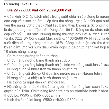
Lò nướng Teka HL 870
–
Giá 29,799,000 vnđ còn 25,920,000 vnđ
– Cửa kính lò 2 lớp cách nhiệt trong suốt chịu nhiệt- Dòng lò nướn
cao cấp và được lắp âm.- Lớp tiêu thụ năng lượng A+: Kết quả nướ
tiêu thụ năng lượng thấp- Chất liệu bằng thép không gỉ (không in 
lò được tráng men đặc biệt- Dung tích: 56 lít- Động cơ đa chức nă
cáp kết nối: 1100 mm- Nướng thông thường: 2250 W- Nướng Turbo
tối đa: 3223 W- Công suất Maxi nướng: 1100/2600 W- Nhiệt phía d
suất điện tiêu thụ động cơ quạt: 18 W- Công suất điện tiêu thụ đè
khiển cảm ứng với núm điều khiển Pop-Up đa chức năng kết hợp mà
10 chức năng nướng:
– Chức năng nướng thông thường.
– Chức năng nướng bằng thanh nhiêt dưới.
– Chức năng nướng bằng thanh nhiệt trên với công suất lớn và vừa
– Nướng cùng vỉ nhiệt trên và thanh nhiệt dưới.
– Chức năng giã đông.- Chức năng nướng pizza.- Nướng tubin.
– Nướng cùng vỉ nhiệt trên và thanh nhiệt dưới.
– Hệ thống tự ngắt điện khi mở cửa lò.
– Hệ thống làm mát khí thoát ra ngoài.- Chức năng làm sạch Tek
quyền của Teka- Chức năng Khóa trẻ em an toànBảo hành 2 năm 
thước Lò: W595 x H595 x D562 mm.
– Kích thước tủ lọt lòng: W580 x H600 x D600 mm