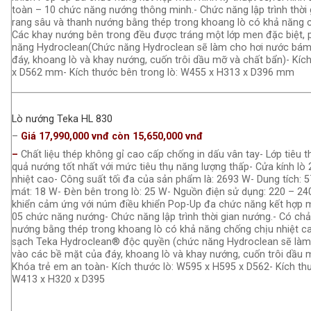
toàn – 10 chức năng nướng thông minh.- Chức năng lập trình thời
rang sâu và thanh nướng bằng thép trong khoang lò có khả năng c
Các khay nướng bên trong đều được tráng một lớp men đặc biệt, 
năng Hydroclean(Chức năng Hydroclean sẽ làm cho hơi nước bám
đáy, khoang lò và khay nướng, cuốn trôi dầu mỡ và chất bẩn)- Kí
x D562 mm- Kích thước bên trong lò: W455 x H313 x D396 mm
Lò nướng Teka HL 830
–
Giá 17,990,000 vnđ còn 15,650,000 vnđ
–
Chất liệu thép không gỉ cao cấp chống in dấu vân tay- Lớp tiêu 
quả nướng tốt nhất với mức tiêu thụ năng lượng thấp- Cửa kính lò 2
nhiệt cao- Công suất tối đa của sản phẩm là: 2693 W- Dung tích: 57
mát: 18 W- Đèn bên trong lò: 25 W- Nguồn điện sử dụng: 220 – 24
khiển cảm ứng với núm điều khiển Pop-Up đa chức năng kết hợp mà
05 chức năng nướng- Chức năng lập trình thời gian nướng.- Có ch
nướng bằng thép trong khoang lò có khả năng chống chịu nhiệt c
sạch Teka Hydroclean® độc quyền (chức năng Hydroclean sẽ làm
vào các bề mặt của đáy, khoang lò và khay nướng, cuốn trôi dầu 
Khóa trẻ em an toàn- Kích thước lò: W595 x H595 x D562- Kích thư
W413 x H320 x D395