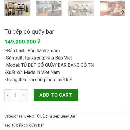
Tủ bếp có quầy bar
149.000.000
₫
‘-Bảo hành: Bảo hành 3 năm
-Sản xuất tại xưởng: Nhà Bếp Việt
-Model: TỦ BẾP CÓ QUẦY BAR BẰNG GỖ TN
-Xuất xứ: Made in Viet Nam
-Trạng thái: Thi công theo thiết kế
Tủ bếp có quầy bar quantity
ADD TO CART
Categories:
DẠNG TỦ BẾP
,
Tủ Bếp Quầy Bar
Tag:
tủ bếp có quầy bar