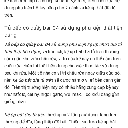
kế nằm độc lập cách bếp khoảng 3,5 mét, trên chậu rửa sử
dụng phụ kiện bộ tay nâng cho 2 cánh và kệ úp bát đĩa tủ
trên.
Tủ bếp có quầy bar 04 sử dụng phụ kiện thật tiện
dụng
Tủ bếp có quầy bar 04
sử dụng phụ kiện kệ úp chén đĩa tủ
trên thật tiện dụng
và hữu ích, kệ úp bát đĩa tủ trên thường
nằm gần khu vực chậu rửa, vị trí của kệ này có thể nằm trên
chậu rửa chén thì thật tiện dụng cho việc thao tác sử dụng
sau khi rửa, Một số nhà có vị trí chậu rửa ngay giữa cửa sổ,
nên
kệ úp bát đĩa tủ trên
sẽ được nằm ở vị trí bên cạnh gần
đó. Trên thị trường hiện nay có nhiều hãng cung cấp kệ này
như hafele, cariny, higol, garic, wellmax,… có kiểu dáng gần
giống nhau.
Kệ úp bát đĩa tủ trên
thường có 2 tầng sử dụng, tầng trên
thường để đĩa, tầng thấp để bát. Chiều cao treo kệ úp bát