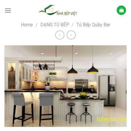
Skip
to
content
Home
/
DẠNG TỦ BẾP
/
Tủ Bếp Quầy Bar