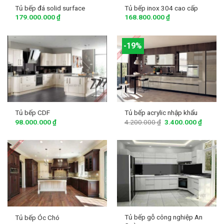
Tủ bếp đá solid surface
Tủ bếp inox 304 cao cấp
179.000.000
₫
168.800.000
₫
-19%
Tủ bếp CDF
Tủ bếp acrylic nhập khẩu
98.000.000
₫
4.200.000
₫
3.400.000
₫
Tủ bếp gỗ công nghiệp An
Tủ bếp Óc Chó