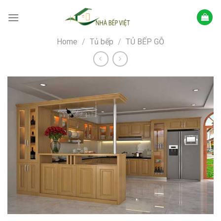
Skip
to
content
Home
/
Tủ bếp
/
TỦ BẾP GỖ