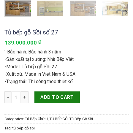
Tủ bếp gỗ Sồi số 27
139.000.000
₫
‘-Bảo hành: Bảo hành 3 năm
-Sản xuất tại xưởng: Nhà Bếp Việt
-Model: Tủ bếp gỗ Sồi 27
-Xuất xứ: Made in Viet Nam & USA
-Trạng thái: Thi công theo thiết kế
Tủ bếp gỗ Sồi số 27 quantity
ADD TO CART
Categories:
Tủ Bếp Chữ U
,
TỦ BẾP GỖ
,
Tủ Bếp Gỗ Sồi
Tag:
tủ bếp gỗ sồi