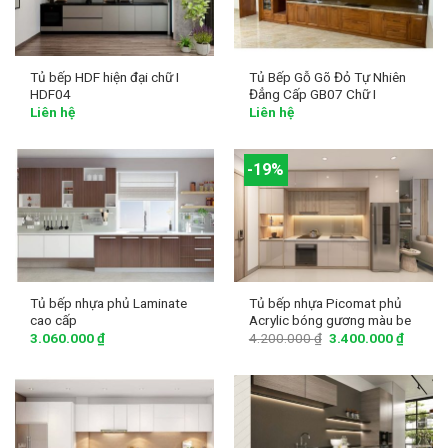
Tủ bếp HDF hiện đại chữ I
Tủ Bếp Gỗ Gõ Đỏ Tự Nhiên
HDF04
Đẳng Cấp GB07 Chữ I
Liên hệ
Liên hệ
-19%
Tủ bếp nhựa phủ Laminate
Tủ bếp nhựa Picomat phủ
cao cấp
Acrylic bóng gương màu be
3.060.000
₫
4.200.000
₫
3.400.000
₫