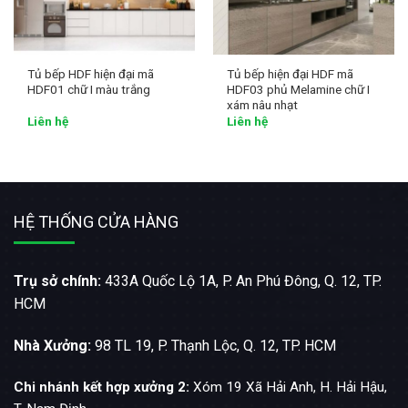
Tủ bếp HDF hiện đại mã
Tủ bếp hiện đại HDF mã
HDF01 chữ I màu trắng
HDF03 phủ Melamine chữ I
xám nâu nhạt
Liên hệ
Liên hệ
HỆ THỐNG CỬA HÀNG
Trụ sở chính:
433A Quốc Lộ 1A, P. An Phú Đông, Q. 12, TP.
HCM
Nhà Xưởng:
98 TL 19, P. Thạnh Lộc, Q. 12, TP. HCM
Chi nhánh kết hợp xưởng 2:
Xóm 19 Xã Hải Anh, H. Hải Hậu,