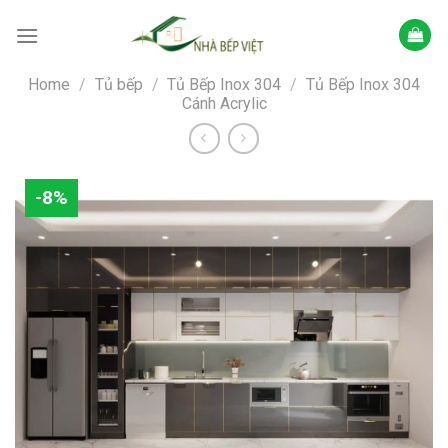
Skip
to
content
Home
/
Tủ bếp
/
Tủ Bếp Inox 304
/
Tủ Bếp Inox 304
Cánh Acrylic
-8%