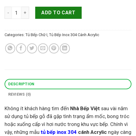
Tủ bếp inox 304 cánh Acrylic TBI-ACR-003 chữ I đẹp hiện đại qu
ADD TO CART
Categories:
Tủ Bếp Chữ I
,
Tủ Bếp Inox 304 Cánh Acrylic
DESCRIPTION
REVIEWS (0)
Không ít khách hàng tìm đến
Nhà Bếp Việt
sau vài năm
sử dụng tủ bếp gỗ đã gặp tình trạng ẩm mốc, bong tróc
hoặc xuống cấp vì hơi nước trong khu vực bếp. Chính vì
vậy, những mẫu
tủ bếp inox 304
cánh Acrylic
ngày càng