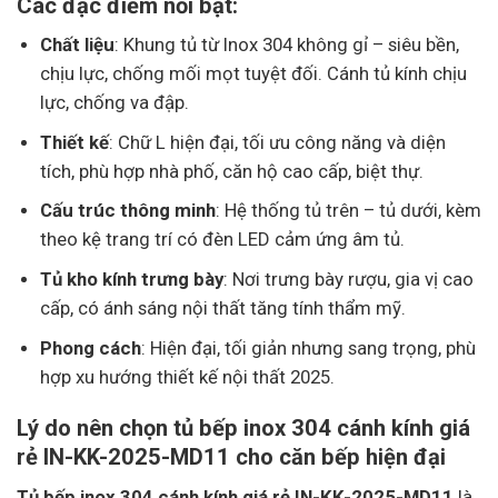
Các đặc điểm nổi bật:
Chất liệu
: Khung tủ từ Inox 304 không gỉ – siêu bền,
chịu lực, chống mối mọt tuyệt đối. Cánh tủ kính chịu
lực, chống va đập.
Thiết kế
: Chữ L hiện đại, tối ưu công năng và diện
tích, phù hợp nhà phố, căn hộ cao cấp, biệt thự.
Cấu trúc thông minh
: Hệ thống tủ trên – tủ dưới, kèm
theo kệ trang trí có đèn LED cảm ứng âm tủ.
Tủ kho kính trưng bày
: Nơi trưng bày rượu, gia vị cao
cấp, có ánh sáng nội thất tăng tính thẩm mỹ.
Phong cách
: Hiện đại, tối giản nhưng sang trọng, phù
hợp xu hướng thiết kế nội thất 2025.
Lý do nên chọn tủ bếp inox 304 cánh kính giá
rẻ IN-KK-2025-MD11 cho căn bếp hiện đại
Tủ bếp inox 304 cánh kính giá rẻ IN-KK-2025-MD11
là