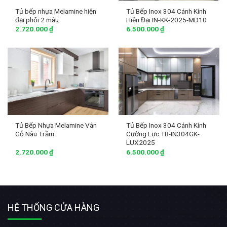
Tủ bếp nhựa Melamine hiện
Tủ Bếp Inox 304 Cánh Kính
đại phối 2 màu
Hiện Đại IN-KK-2025-MD10
2.720.000
₫
6.500.000
₫
Tủ Bếp Nhựa Melamine Vân
Tủ Bếp Inox 304 Cánh Kính
Gỗ Nâu Trầm
Cường Lực TB-IN304GK-
LUX2025
2.720.000
₫
6.500.000
₫
HỆ THỐNG CỬA HÀNG