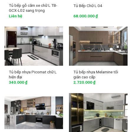
Tủ bếp gỗ căm xe chữ L TB-
Tủ Bếp Chữ L 04
GCX-L02 sang trọng
Liên hệ
68.000.000
₫
Tủ bếp nhựa Picomat chữ L
Tủ bếp nhựa Melamine tối
hiện đại
giản cao cấp
340.000
₫
2.720.000
₫