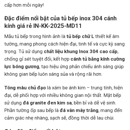
cấp hơn mỗi ngày!
Đặc điểm nổi bật của tủ bếp inox 304 cánh
kính giá rẻ IN-KK-2025-MD11
Mẫu tủ bếp trong hình ảnh là
tủ bếp chữ L
thiết kế âm
tường, mang phong cách hiện đại, tinh tế và cực kỳ sang
trọng. Tủ sử dụng
chất liệu khung Inox 304 cao cấp
,
chống gỉ sét tuyệt đối, kết hợp
cánh tủ bằng kính cường
lực bóng gương
, tạo hiệu ứng phản chiếu ánh sáng giúp
không gian bếp luôn sáng sủa và rộng rãi hơn.
Tông màu chủ đạo
là xám be ánh kim – trung tính, hiện
đại, dễ phối hợp với nhiều không gian nội thất. Mặt bếp
sử dụng
đá granite đen kim sa
, bền bỉ và dễ vệ sinh.
Phần tường ốp sau bếp là
đá vân mây trắng
, mang đến
cảm giác nhẹ nhàng, sạch sẽ, đồng thời dễ lau chùi.