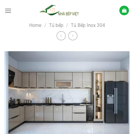
Skip
to
content
Home
/
Tủ bếp
/
Tủ Bếp Inox 304