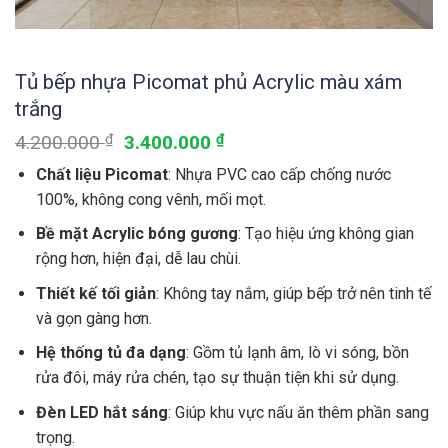
Tủ bếp nhựa Picomat phủ Acrylic màu xám
trắng
4.200.000
₫
3.400.000
₫
Chất liệu Picomat
: Nhựa PVC cao cấp chống nước
100%, không cong vênh, mối mọt.
Bề mặt Acrylic bóng gương
: Tạo hiệu ứng không gian
rộng hơn, hiện đại, dễ lau chùi.
Thiết kế tối giản
: Không tay nắm, giúp bếp trở nên tinh tế
và gọn gàng hơn.
Hệ thống tủ đa dạng
: Gồm tủ lạnh âm, lò vi sóng, bồn
rửa đôi, máy rửa chén, tạo sự thuận tiện khi sử dụng.
Đèn LED hắt sáng
: Giúp khu vực nấu ăn thêm phần sang
trọng.