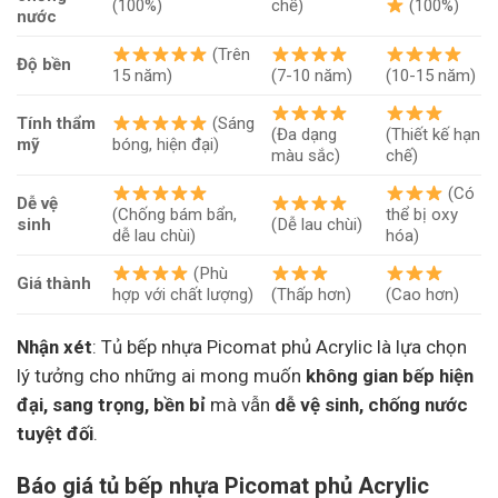
(100%)
chế)
(100%)
nước
(Trên
Độ bền
15 năm)
(7-10 năm)
(10-15 năm)
Tính thẩm
(Sáng
(Đa dạng
(Thiết kế hạn
mỹ
bóng, hiện đại)
màu sắc)
chế)
(Có
Dễ vệ
(Chống bám bẩn,
thể bị oxy
sinh
(Dễ lau chùi)
dễ lau chùi)
hóa)
(Phù
Giá thành
hợp với chất lượng)
(Thấp hơn)
(Cao hơn)
Nhận xét
: Tủ bếp nhựa Picomat phủ Acrylic là lựa chọn
lý tưởng cho những ai mong muốn
không gian bếp hiện
đại, sang trọng, bền bỉ
mà vẫn
dễ vệ sinh, chống nước
tuyệt đối
.
Báo giá tủ bếp nhựa Picomat phủ Acrylic