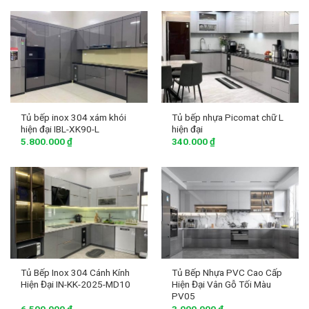
Tủ bếp inox 304 xám khói
Tủ bếp nhựa Picomat chữ L
hiện đại IBL-XK90-L
hiện đại
5.800.000
₫
340.000
₫
Tủ Bếp Inox 304 Cánh Kính
Tủ Bếp Nhựa PVC Cao Cấp
Hiện Đại IN-KK-2025-MD10
Hiện Đại Vân Gỗ Tối Màu
PV05
6.500.000
₫
3.000.000
₫