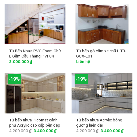
Tủ Bếp Nhựa PVC Foam Chữ
Tủ bếp gỗ căm xe chữ L TB-
L Gầm Cầu Thang PVF04
GCX-L01
3.000.000
₫
Liên hệ
-19%
-19%
Tủ bếp nhựa Picomat cánh
Tủ bếp nhựa Acrylic bóng
phủ Acrylic cao cấp bền đẹp
gương hiện đại
4.200.000
₫
3.400.000
₫
4.200.000
₫
3.400.000
₫