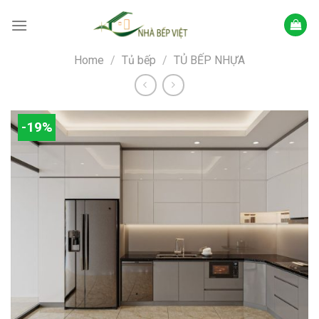
Skip
to
content
Home
/
Tủ bếp
/
TỦ BẾP NHỰA
-19%