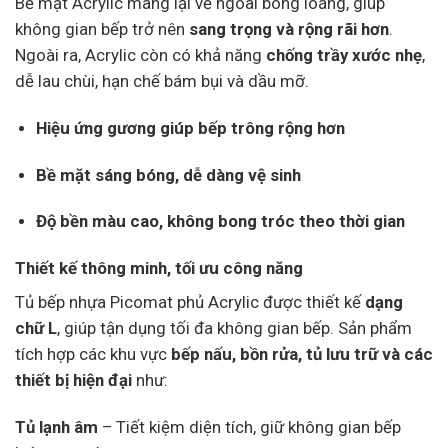
Bề mặt Acrylic mang lại vẻ ngoài bóng loáng, giúp
không gian bếp trở nên
sang trọng và rộng rãi hơn
.
Ngoài ra, Acrylic còn có khả năng
chống trầy xước nhẹ
,
dễ lau chùi, hạn chế bám bụi và dầu mỡ.
Hiệu ứng gương giúp bếp trông rộng hơn
Bề mặt sáng bóng, dễ dàng vệ sinh
Độ bền màu cao, không bong tróc theo thời gian
Thiết kế thông minh, tối ưu công năng
Tủ bếp nhựa Picomat phủ Acrylic được thiết kế
dạng
chữ L
, giúp tận dụng tối đa không gian bếp. Sản phẩm
tích hợp các khu vực
bếp nấu, bồn rửa, tủ lưu trữ và các
thiết bị hiện đại
như:
Tủ lạnh âm
– Tiết kiệm diện tích, giữ không gian bếp