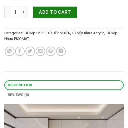
Tủ bếp nhựa Picomat phủ Acrylic màu xám trắng quantity
ADD TO CART
Categories:
Tủ Bếp Chữ L
,
TỦ BẾP NHỰA
,
Tủ bếp nhựa Acrylic
,
Tủ Bếp
Nhựa PICOMAT
DESCRIPTION
REVIEWS (0)