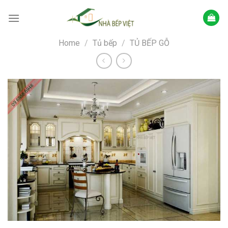
Skip
to
content
Home
/
Tủ bếp
/
TỦ BẾP GỖ