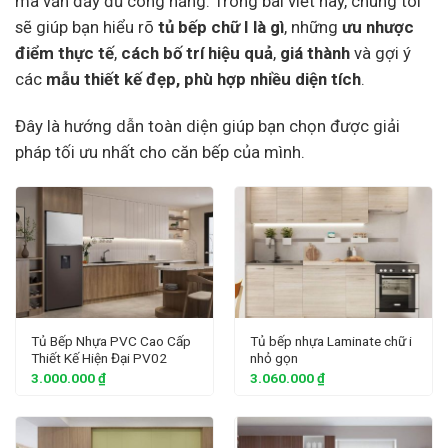
mà vẫn đầy đủ công năng. Trong bài viết này, chúng tôi
sẽ giúp bạn hiểu rõ
tủ bếp chữ I là gì
, những
ưu nhược
điểm thực tế
,
cách bố trí hiệu quả
,
giá thành
và gợi ý
các
mẫu thiết kế đẹp, phù hợp nhiều diện tích
.
Đây là hướng dẫn toàn diện giúp bạn chọn được giải
pháp tối ưu nhất cho căn bếp của mình.
Tủ Bếp Nhựa PVC Cao Cấp
Tủ bếp nhựa Laminate chữ i
Thiết Kế Hiện Đại PV02
nhỏ gọn
3.000.000
₫
3.060.000
₫