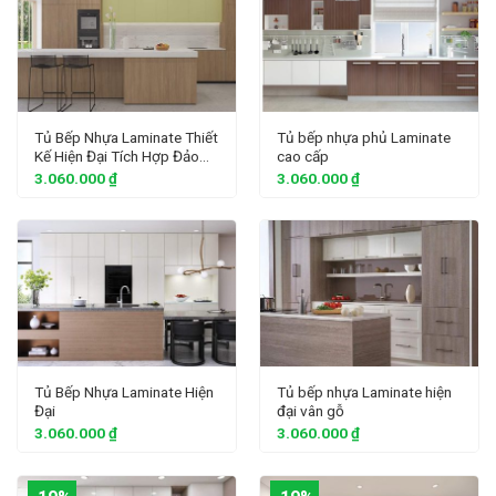
Tủ Bếp Nhựa Laminate Thiết
Tủ bếp nhựa phủ Laminate
Kế Hiện Đại Tích Hợp Đảo
cao cấp
Bếp
3.060.000
₫
3.060.000
₫
Tủ Bếp Nhựa Laminate Hiện
Tủ bếp nhựa Laminate hiện
Đại
đại vân gỗ
3.060.000
₫
3.060.000
₫