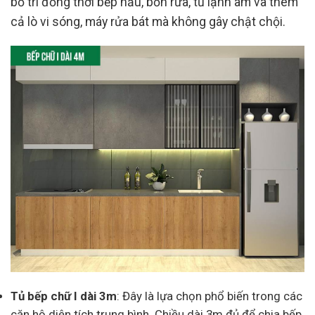
bố trí đồng thời bếp nấu, bồn rửa, tủ lạnh âm và thêm
cả lò vi sóng, máy rửa bát mà không gây chật chội.
Tủ bếp chữ I dài 3m
: Đây là lựa chọn phổ biến trong các
căn hộ diện tích trung bình. Chiều dài 3m đủ để chia bếp