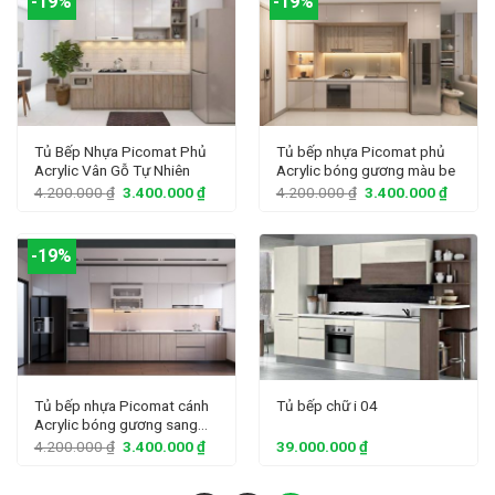
-19%
-19%
Tủ Bếp Nhựa Picomat Phủ
Tủ bếp nhựa Picomat phủ
Acrylic Vân Gỗ Tự Nhiên
Acrylic bóng gương màu be
4.200.000
₫
3.400.000
₫
4.200.000
₫
3.400.000
₫
-19%
Tủ bếp nhựa Picomat cánh
Tủ bếp chữ i 04
Acrylic bóng gương sang
trọng
4.200.000
₫
3.400.000
₫
39.000.000
₫