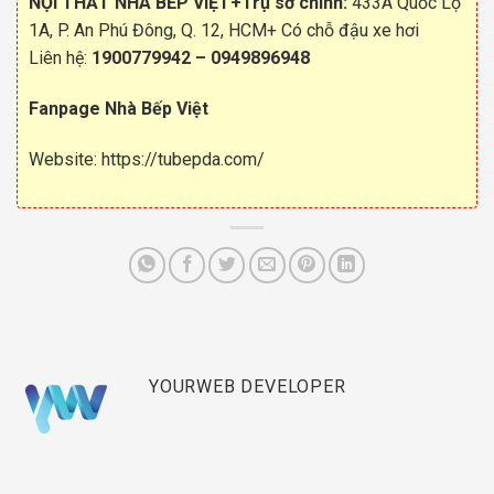
NỘI THẤT NHÀ BẾP VIỆT
+Trụ sở chính:
433A Quốc Lộ
1A, P. An Phú Đông, Q. 12, HCM+ Có chỗ đậu xe hơi
Liên hệ:
1900779942
–
0949896948
Fanpage Nhà Bếp Việt
Website:
https://tubepda.com/
YOURWEB DEVELOPER