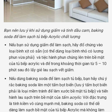
Bạn nên lưu ý khi sử dụng giấm và tinh dầu cam, baking
soda để làm sạch tủ bếp Acrylic chất lượng
Nếu bạn sử dụng giấm để làm sạch, hãy đổ chúng vào
loại bình xịt có sẵn (có thể dùng loại bình nhỏ có lương
phun vừa phải) và tiệc hành phun chúng lên trên bề mặt
của tủ bếp acrylic và để trong khoảng thời gian từ 5 – 10
phút sau đó lấy giẻ lau sạch vết giấm.
Nếu dùng baking soda để làm sạch tủ bếp, bạn hãy chú ý
rắc baking soda lên một tấm bọt biển (lưu ý tấm bọt biển
phải là loại mềm tránh để làm xước bề mặt tủ bếp) và tiến
hành lau sạch trên bề mặt của
tấm acrylic
. Với đặc trưng
là tính kiềm vô cùng mạnh mẽ, baking soda có thể dễ
dàng làm sạch bề mặt của tủ bếp Acrylic mà không làm