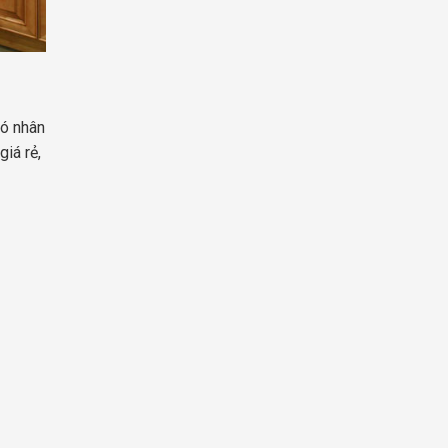
có nhân
iá rẻ,