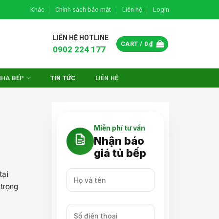
Khác
Chính sách bảo mật
Liên hệ
Login
LIÊN HỆ HOTLINE
CART /
0
₫
0902 224 177
NHÀ BẾP
TIN TỨC
LIÊN HỆ
Miễn phí tư vấn
Nhận báo
giá tủ bếp
tại
 trọng