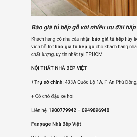
Báo giá tủ bếp gỗ với nhiều ưu đãi hấp
Khách hàng có nhu cầu nhận
báo
giá tủ bếp
hãy l
viên hỗ trợ
bao
gia tu bep go
cho khách hàng nhan
chất lượng, uy tín nhất tại TPHCM.
NỘI THẤT NHÀ BẾP VIỆT
+Trụ sở chính:
433A Quốc Lộ 1A, P. An Phú Đông
+ Có chỗ đậu xe hơi
Liên hệ:
1900779942
–
0949896948
Fanpage Nhà Bếp Việt