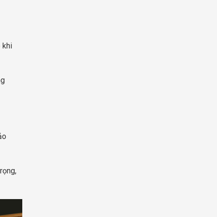
 khi
ng
ảo
rọng,