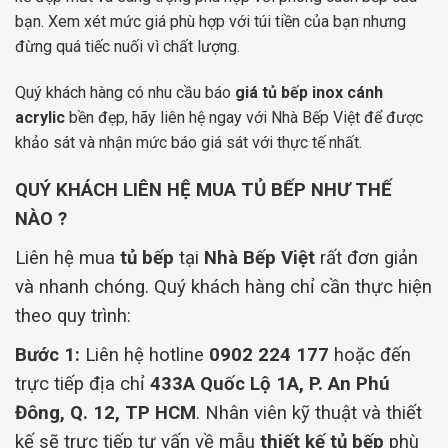
bạn. Xem xét mức giá phù hợp với túi tiền của bạn nhưng
đừng quá tiếc nuối vì chất lượng.
Quý khách hàng có nhu cầu báo
giá tủ bếp inox cánh
acrylic
bền đẹp, hãy liên hệ ngay với Nhà Bếp Việt để được
khảo sát và nhận mức báo giá sát với thực tế nhất.
QUÝ KHÁCH LIÊN HỆ MUA TỦ BẾP NHƯ THẾ
NÀO ?
Liên hệ mua
tủ bếp
tại
Nhà Bếp Việt
rất đơn giản
và nhanh chóng. Quý khách hàng chỉ cần thực hiện
theo quy trình:
Bước 1:
Liên hệ hotline
0902 224 177
hoặc đến
trực tiếp địa chỉ
433A Quốc Lộ 1A, P. An Phú
Đông, Q. 12, TP HCM
. Nhân viên kỹ thuật và thiết
kế sẽ trực tiếp tư vấn về mẫu
thiết kế tủ bếp
phù