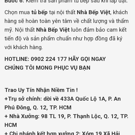
Bước 6:
Kiểm tra sản phẩm tủ bếp sau khi lắp đặt.
Chọn mua
tủ bếp
tại nội thất
Nhà Bếp Việt
, khách
hàng sẽ hoàn toàn yên tâm về chất lượng và thẩm
mỹ. Nội thất
Nhà Bếp Việt
luôn đảm bảo cam kết
tiến độ và sản phẩm chuẩn như hợp đồng đã ký
với khách hàng.
HOTLINE:
0902 224 177
HÃY GỌI NGAY
CHÚNG TÔI MONG PHỤC VỤ BẠN
Trao Uy Tín Nhận Niềm Tin !
+Trụ sở chính: dời về 433A Quốc Lộ 1A, P. An
Phú Đông, Q. 12, TP. HCM
+ Nhà Xưởng: 98 TL 19, P. Thạnh Lộc, Q. 12, TP.
HCM
+ Chi nhánh kết hợp xưởng 2: Xóm 19 Xã Hải