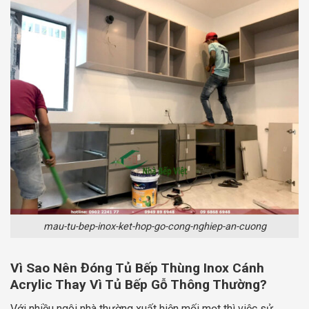
mau-tu-bep-inox-ket-hop-go-cong-nghiep-an-cuong
Vì Sao Nên Đóng Tủ Bếp Thùng Inox Cánh
Acrylic Thay Vì Tủ Bếp Gỗ Thông Thường?
Với nhiều ngôi nhà thường xuất hiện mối mọt thì việc sử