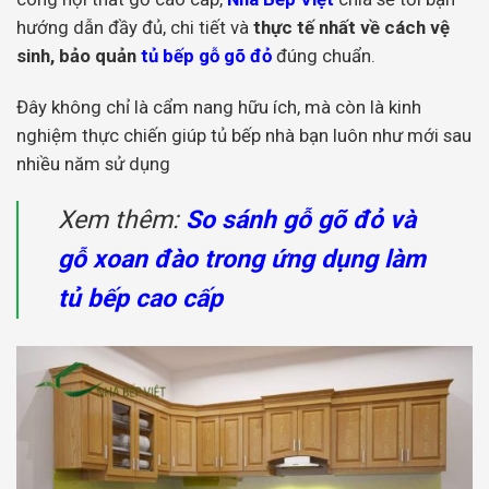
hướng dẫn đầy đủ, chi tiết và
thực tế nhất về cách vệ
sinh, bảo quản
tủ bếp gỗ gõ đỏ
đúng chuẩn.
Đây không chỉ là cẩm nang hữu ích, mà còn là kinh
nghiệm thực chiến giúp tủ bếp nhà bạn luôn như mới sau
nhiều năm sử dụng
Xem thêm:
So sánh gỗ gõ đỏ và
gỗ xoan đào trong ứng dụng làm
tủ bếp cao cấp