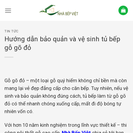
Skip
to
content
TIN TỨC
Hướng dẫn bảo quản và vệ sinh tủ bếp
gỗ gõ đỏ
Gỗ gõ đỏ – một loại gỗ quý hiếm không chỉ bền mà còn
mang lại vẻ đẹp đẳng cấp cho căn bếp. Tuy nhiên, nếu vệ
sinh và bảo quản không đúng cách, tủ bếp làm từ gỗ gõ
đỏ có thể nhanh chóng xuống cấp, mất đi độ bóng tự
nhiên vốn có.
Với hơn 10 năm kinh nghiệm trong lĩnh vực thiết kế – thi
công nội thất gỗ cao cấp,
Nhà Bếp Việt
chia sẻ tới bạn