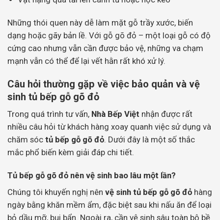
Những thói quen này dễ làm mặt gỗ trầy xước, biến
dạng hoặc gãy bản lề. Với gỗ gõ đỏ – một loại gỗ có độ
cứng cao nhưng vẫn cần được bảo vệ, những va chạm
mạnh vẫn có thể để lại vết hằn rất khó xử lý.
Câu hỏi thường gặp về việc bảo quản và vệ
sinh tủ bếp gỗ gõ đỏ
Trong quá trình tư vấn,
Nhà Bếp Việt
nhận được rất
nhiều câu hỏi từ khách hàng xoay quanh việc sử dụng và
chăm sóc
tủ bếp gỗ gõ đỏ
. Dưới đây là một số thắc
mắc phổ biến kèm giải đáp chi tiết.
Tủ bếp gỗ gõ đỏ nên vệ sinh bao lâu một lần?
Chúng tôi khuyến nghị nên
vệ sinh tủ bếp gỗ gõ đỏ
hàng
ngày bằng khăn mềm ẩm, đặc biệt sau khi nấu ăn để loại
bỏ dầu mỡ, bụi bẩn. Ngoài ra, cần vệ sinh sâu toàn bộ bề