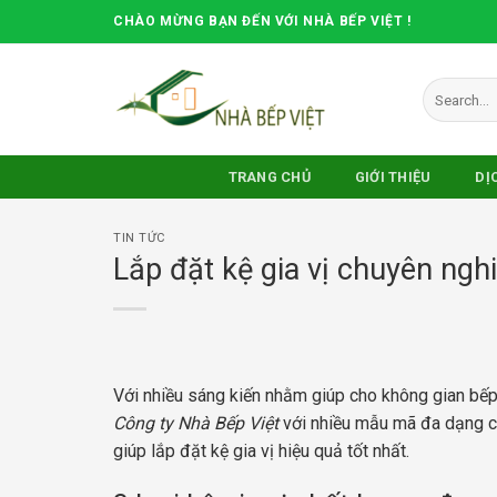
Skip
CHÀO MỪNG BẠN ĐẾN VỚI NHÀ BẾP VIỆT !
to
content
Search
for:
TRANG CHỦ
GIỚI THIỆU
DỊ
TIN TỨC
Lắp đặt kệ gia vị chuyên ngh
Với nhiều sáng kiến nhằm giúp cho không gian bếp t
Công ty Nhà Bếp Việt
với nhiều mẫu mã đa dạng củ
giúp lắp đặt kệ gia vị hiệu quả tốt nhất.