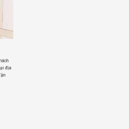
Khách
ại địa
Tận