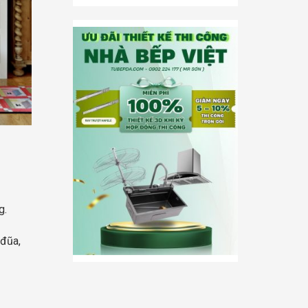
g.
 đũa,