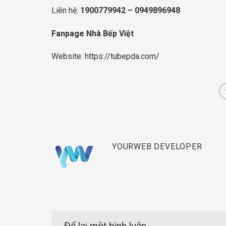
Liên hệ:
1900779942
–
0949896948
Fanpage Nhà Bếp Việt
Website:
https://tubepda.com/
YOURWEB DEVELOPER
Để lại một bình luận