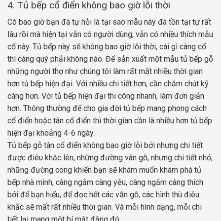
4. Tủ bếp cổ điển không bao giờ lỗi thời
Có bao giờ bạn đã tự hỏi là tại sao mẫu này đã tồn tại tự rất
lâu rồi mà hiện tại vẫn có người dùng, vẫn có nhiều thích mẫu
cổ này. Tủ bếp này sẽ không bao giờ lỗi thời, cái gì càng cổ
thì càng quý phải không nào. Để sản xuất một mẫu tủ bếp gỗ
những người thợ như chúng tôi làm rất mất nhiều thời gian
hơn tủ bếp hiện đại. Với nhiều chi tiết hơn, cần chăm chút kỹ
càng hơn. Với tủ bếp hiện đại thi công nhanh, làm đơn giản
hơn. Thông thường để cho gia đời tủ bếp mang phong cách
cổ điển hoặc tân cổ điển thì thời gian cần là nhiều hơn tủ bếp
hiện đại khoảng 4-6 ngày.
Tủ bếp gỗ tân cổ điển không bao giờ lỗi bởi nhưng chi tiết
được điêu khắc lên, những đường vân gỗ, nhưng chi tiết nhỏ,
những đường cong khiến bạn sẽ khám muốn khám phá tủ
bếp nhà mình, càng ngắm càng yêu, càng ngắm càng thích
bởi để bạn hiểu, để đọc hết các vẫn gỗ, các hình thù điêu
khắc sẽ mất rất nhiều thời gian. Và mỗi hình dạng, mỗi chi
tiết lại mang một bí mật đăng đó.