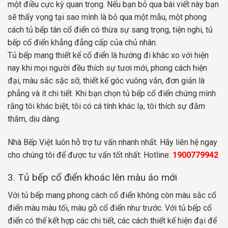
một điều cực kỳ quan trọng. Nếu bạn bỏ qua bài viết này bạn
sẽ thấy vọng tại sao mình là bỏ qua một mẫu, một phong
cách tủ bếp tân cổ điển có thừa sự sang trọng, tiện nghi, tủ
bếp cổ điển khẳng đẳng cấp của chủ nhân.
Tủ bếp mang thiết kế cổ điển là hướng đi khác xo với hiện
nay khi mọi người đều thích sự tươi mới, phong cách hiện
đại, màu sắc sặc sỡ, thiết kế góc vuông vắn, đơn giản là
phẳng và ít chi tiết. Khi bạn chọn tủ bếp cổ điển chứng mình
rằng tôi khác biệt, tôi có cá tính khác lạ, tôi thích sự đằm
thắm, dịu dàng.
Nhà Bếp Việt luôn hỗ trợ tư vấn nhanh nhất. Hãy liên hệ ngay
cho chúng tôi để được tư vấn tốt nhất: Hotline:
1900779942
3. Tủ bếp cổ điển khoác lên màu áo mới
Với tủ bếp mang phong cách cổ điển không còn màu sắc cổ
điển màu màu tối, màu gỗ cổ điển như trước. Với tủ bếp cổ
điển có thể kết hợp các chi tiết, các cách thiết kế hiện đại để