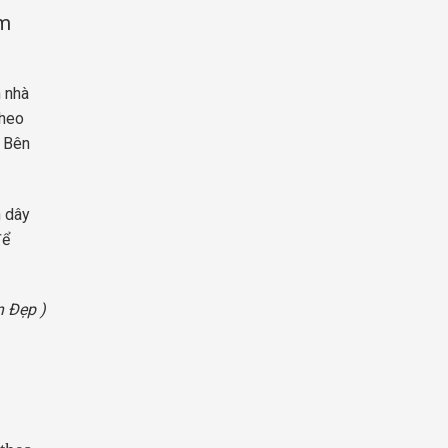
ảm
n nhà
theo
. Bên
n dây
để
n Đẹp )