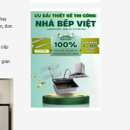
thay
n, đơn
g cấp
 gian