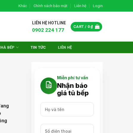
Khác
Chính sách bảo mật
Liên hệ
Login
LIÊN HỆ HOTLINE
CART /
0
₫
0902 224 177
NHÀ BẾP
TIN TỨC
LIÊN HỆ
Miễn phí tư vấn
Nhận báo
giá tủ bếp
đang
p
hông