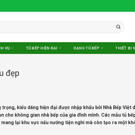
CH VỤ
TỦ BẾP HIỆN ĐẠI
DẠNG TỦ BẾP
THIẾT BỊ 
u đẹp
 trọng, kiểu dáng hiện đại được nhập khẩu bởi Nhà Bếp Việt 
ọn cho không gian nhà bếp của gia đình mình. Các mẫu tủ bế
ỉ mang lại khu vực nấu nướng tiện nghi mà còn tạo ra một k