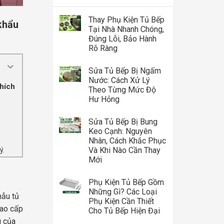
Thay Phụ Kiện Tủ Bếp
khẩu
Tại Nhà Nhanh Chóng,
Đúng Lỗi, Bảo Hành
Rõ Ràng
Sửa Tủ Bếp Bị Ngấm
Nước: Cách Xử Lý
thích
Theo Từng Mức Độ
Hư Hỏng
Sửa Tủ Bếp Bị Bung
Keo Cạnh: Nguyên
Nhân, Cách Khắc Phục
Và Khi Nào Cần Thay
ý.
Mới
Phụ Kiện Tủ Bếp Gồm
Những Gì? Các Loại
mẫu tủ
Phụ Kiện Cần Thiết
cao cấp
Cho Tủ Bếp Hiện Đại
u của