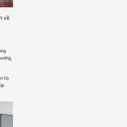
n về
hông
nướng,
ăn hộ
iúp