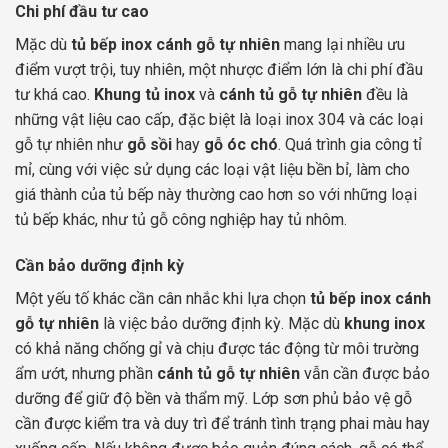
Chi phí đầu tư cao
Mặc dù
tủ bếp inox cánh gỗ tự nhiên
mang lại nhiều ưu
điểm vượt trội, tuy nhiên, một nhược điểm lớn là chi phí đầu
tư khá cao.
Khung tủ inox
và
cánh tủ gỗ tự nhiên
đều là
những vật liệu cao cấp, đặc biệt là loại inox 304 và các loại
gỗ tự nhiên như
gỗ sồi
hay
gỗ óc chó
. Quá trình gia công tỉ
mỉ, cùng với việc sử dụng các loại vật liệu bền bỉ, làm cho
giá thành của tủ bếp này thường cao hơn so với những loại
tủ bếp khác, như tủ gỗ công nghiệp hay tủ nhôm.
Cần bảo dưỡng định kỳ
Một yếu tố khác cần cân nhắc khi lựa chọn
tủ bếp inox cánh
gỗ tự nhiên
là việc bảo dưỡng định kỳ. Mặc dù
khung inox
có khả năng chống gỉ và chịu được tác động từ môi trường
ẩm ướt, nhưng phần
cánh tủ gỗ tự nhiên
vẫn cần được bảo
dưỡng để giữ độ bền và thẩm mỹ. Lớp sơn phủ bảo vệ gỗ
cần được kiểm tra và duy trì để tránh tình trạng phai màu hay