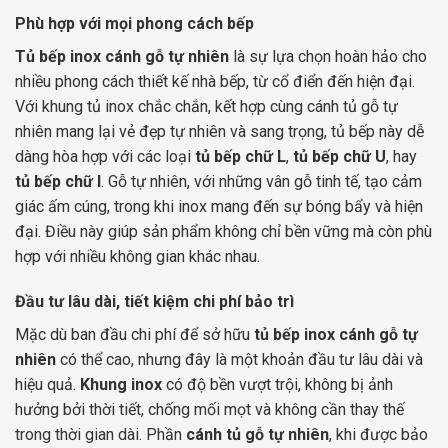
Phù hợp với mọi phong cách bếp
Tủ bếp inox cánh gỗ tự nhiên
là sự lựa chọn hoàn hảo cho
nhiều phong cách thiết kế nhà bếp, từ cổ điển đến hiện đại.
Với khung tủ inox chắc chắn, kết hợp cùng cánh tủ gỗ tự
nhiên mang lại vẻ đẹp tự nhiên và sang trọng, tủ bếp này dễ
dàng hòa hợp với các loại
tủ bếp chữ L
,
tủ bếp chữ U
, hay
tủ bếp chữ I
. Gỗ tự nhiên, với những vân gỗ tinh tế, tạo cảm
giác ấm cúng, trong khi inox mang đến sự bóng bẩy và hiện
đại. Điều này giúp sản phẩm không chỉ bền vững mà còn phù
hợp với nhiều không gian khác nhau.
Đầu tư lâu dài, tiết kiệm chi phí bảo trì
Mặc dù ban đầu chi phí để sở hữu
tủ bếp inox cánh gỗ tự
nhiên
có thể cao, nhưng đây là một khoản đầu tư lâu dài và
hiệu quả.
Khung inox
có độ bền vượt trội, không bị ảnh
hưởng bởi thời tiết, chống mối mọt và không cần thay thế
trong thời gian dài. Phần
cánh tủ gỗ tự nhiên
, khi được bảo