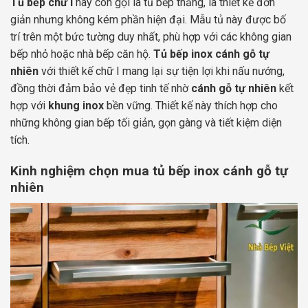
Tủ bếp chữ I
hay còn gọi là tủ bếp thẳng, là thiết kế đơn
giản nhưng không kém phần hiện đại. Mẫu tủ này được bố
trí trên một bức tường duy nhất, phù hợp với các không gian
bếp nhỏ hoặc nhà bếp căn hộ.
Tủ bếp inox cánh gỗ tự
nhiên
với thiết kế chữ I mang lại sự tiện lợi khi nấu nướng,
đồng thời đảm bảo vẻ đẹp tinh tế nhờ
cánh gỗ tự nhiên
kết
hợp với
khung inox
bền vững. Thiết kế này thích hợp cho
những không gian bếp tối giản, gọn gàng và tiết kiệm diện
tích.
Kinh nghiệm chọn mua tủ bếp inox cánh gỗ tự
nhiên