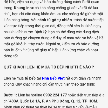
độ bền, việc sử dụng và bảo dưỡng đúng cách là rất quan
trọng.
Khung inox
có khả năng chống gỉ sét và rất dễ lau
chùi, bạn chỉ cần dùng khăn ẩm lau nhẹ nhàng để giữ bề mặt
luôn sáng bóng. Với
cánh tủ gỗ tự nhiên
, tránh để nước tiếp
xúc trực tiếp trong thời gian dài, đồng thời nên lau khô ngay
sau khi dính nước. Định kỳ, bạn có thể dùng các dung dịch
bảo dưỡng gỗ chuyên dụng để duy trì màu sắc và bảo vệ bề
mặt gỗ khỏi bị trầy xước. Ngoài ra, kiểm tra và bảo dưỡng
bản lề, ốc vít cũng sẽ giúp tủ bếp luôn vững chắc và hoạt
động tốt.
QUÝ KHÁCH LIÊN HỆ MUA TỦ BẾP NHƯ THẾ NÀO ?
Liên hệ mua
tủ bếp
tại
Nhà Bếp Việt
rất đơn giản và nhanh
chóng. Quý khách hàng chỉ cần thực hiện theo quy trình:
Bước 1:
Liên hệ hotline
0902 224 177
hoặc đến trực tiếp địa
chỉ
433A Quốc Lộ 1A, P. An Phú Đông, Q. 12, TP HCM
.
Nhân viên kỹ thuật và thiết kế sẽ trực tiếp tư vấn về mẫu