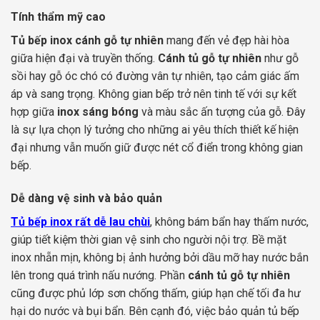
Tính thẩm mỹ cao
Tủ bếp inox cánh gỗ tự nhiên
mang đến vẻ đẹp hài hòa
giữa hiện đại và truyền thống.
Cánh tủ gỗ tự nhiên
như gỗ
sồi hay gỗ óc chó có đường vân tự nhiên, tạo cảm giác ấm
áp và sang trọng. Không gian bếp trở nên tinh tế với sự kết
hợp giữa
inox sáng bóng
và màu sắc ấn tượng của gỗ. Đây
là sự lựa chọn lý tưởng cho những ai yêu thích thiết kế hiện
đại nhưng vẫn muốn giữ được nét cổ điển trong không gian
bếp.
Dễ dàng vệ sinh và bảo quản
Tủ bếp inox
rất dễ lau chùi
, không bám bẩn hay thấm nước,
giúp tiết kiệm thời gian vệ sinh cho người nội trợ. Bề mặt
inox nhẵn mịn, không bị ảnh hưởng bởi dầu mỡ hay nước bắn
lên trong quá trình nấu nướng. Phần
cánh tủ gỗ tự nhiên
cũng được phủ lớp sơn chống thấm, giúp hạn chế tối đa hư
hại do nước và bụi bẩn. Bên cạnh đó, việc bảo quản tủ bếp