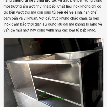
năng
chống gỉ sét
,
chịu lực tốt
, và đặc biệt bền vững trong
môi trường ẩm ướt như nhà bếp. Chất liệu inox không chỉ có
độ bền vượt trội mà còn giúp
tủ bếp dễ vệ sinh
, hạn chế
bám bẩn và vi khuẩn. Với cấu trúc khung chắc chắn, tủ bếp
inox đảm bảo thời gian sử dụng lâu dài mà không lo lắng về
vấn đề mối mọt hay cong vênh như các loại tủ bếp khác.