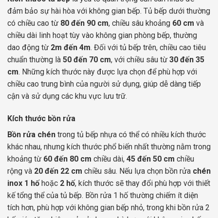
đảm bảo sự hài hòa với không gian bếp. Tủ bếp dưới thường
có chiều cao từ
80 đến 90 cm
, chiều sâu khoảng
60 cm
và
chiều dài linh hoạt tùy vào không gian phòng bếp, thường
dao động từ
2m đến 4m
. Đối với tủ bếp trên, chiều cao tiêu
chuẩn thường là
50 đến 70 cm
, với chiều sâu từ
30 đến 35
cm
. Những kích thước này được lựa chọn để phù hợp với
chiều cao trung bình của người sử dụng, giúp dễ dàng tiếp
cận và sử dụng các khu vực lưu trữ.
Kích thước bồn rửa
Bồn rửa chén
trong tủ bếp nhựa có thể có nhiều kích thước
khác nhau, nhưng kích thước phổ biến nhất thường nằm trong
khoảng từ
60 đến 80 cm
chiều dài,
45 đến 50 cm
chiều
rộng và
20 đến 22 cm
chiều sâu. Nếu lựa chọn bồn rửa
chén
inox 1 hố
hoặc
2 hố
, kích thước sẽ thay đổi phù hợp với thiết
kế tổng thể của tủ bếp. Bồn rửa 1 hố thường chiếm ít diện
tích hơn, phù hợp với không gian bếp nhỏ, trong khi bồn rửa 2