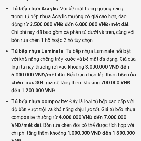
Tủ bếp nhựa Acrylic
: Với bề mặt bóng gương sang
trọng, tủ bếp nhựa Acrylic thường có giá cao hơn, dao
động từ
3.500.000 VNĐ đến 6.000.000 VNĐ/mét dài
.
Chi phí này đã bao gồm cả phần tủ dưới và trên, cùng với
bồn rửa chén 1 hố hoặc 2 hố tùy chọn.
Tủ bếp nhựa Laminate
: Tủ bếp nhựa Laminate nổi bật
với khả năng chống trầy xước và bề mặt đa dạng. Giá của
loại tủ này thường rơi vào khoảng
3.000.000 VNĐ đến
5.000.000 VNĐ/mét dài
. Nếu bạn chọn lắp thêm
bồn rửa
chén inox 304
, giá sẽ tăng thêm khoảng
700.000 VNĐ
đến 1.200.000 VNĐ
.
Tủ bếp nhựa composite
: Đây là loại tủ bếp cao cấp với
độ bền vượt trội và khả năng chịu lực tốt. Giá tủ bếp nhựa
composite thường từ
4.000.000 VNĐ đến 7.000.000
VNĐ/mét dài
. Bồn rửa chén đôi có thể được tích hợp với
chi phí tăng thêm khoảng
1.000.000 VNĐ đến 1.500.000
VNĐ
.