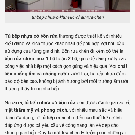
tu-bep-nhua-o-khu-vuc-chau-rua-chen
Tủ bếp nhựa có bồn rửa
thường được thiết kế với nhiều
kiểu dáng và kích thước khác nhau để phù hợp với nhu cầu
sử dụng của từng gia đình. Bồn rửa chén đi kèm có thể là
bồn rửa chén inox 1 hố
hoặc
2 hố
, giúp dễ dàng xử lý các
công việc nhà bếp một cách gọn gàng và hiệu quả. Với
chất
liệu chống ẩm
và
chống nước
vượt trội, tủ bếp nhựa đảm
bảo độ bền cao, không bị ảnh hưởng bởi môi trường ẩm ướt
thường thấy trong nhà bếp.
Ngoài ra,
tủ bếp nhựa có bồn rửa
còn được đánh giá cao về
mặt
thẩm mỹ và phong cách
, với nhiều màu sắc và kiểu
dáng đa dạng, từ
tủ bếp mini
cho đến các thiết kế cỡ lớn,
đáp ứng được cả yêu cầu về công năng lẫn vẻ đẹp cho
không gian bếp. Đây là một lựa chọn lý tưởng cho những ai