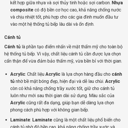
kết hợp giữa nhựa và sợi thủy tinh hoặc sợi carbon.
Nhựa
composite
có độ bền cơ học cao, khả năng chống nước
và chịu nhiệt tốt, phù hợp cho các gia đình muốn đầu tư
vào một hệ thống tủ bếp lâu dài và ổn định.
Cánh tủ
Cánh tủ
là phần tạo điểm nhấn về mặt thẩm mỹ cho toàn bộ
hệ thống tủ bếp. Vì vậy, chất liệu cánh tủ cần được lựa chọn
cẩn thận để vừa đảm bảo thẩm mỹ, vừa bền bỉ với thời gian.
Acrylic
: Chất liệu
Acrylic
là lựa chọn hàng đầu cho
cánh
tủ
nhờ bề mặt bóng đẹp, hiện đại và dễ lau chùi.
Acrylic
còn có khả năng chống trầy xước tốt, giữ cho cánh tủ
luôn như mới sau thời gian dài sử dụng. Màu sắc của
Acrylic
cũng rất đa dạng, giúp bạn dễ dàng lựa chọn
phong cách phù hợp với không gian bếp.
Laminate
:
Laminate
cũng là một chất liệu phổ biến cho
cánh tủ nhờ độ bền cao, khả năng chống trầy xước và