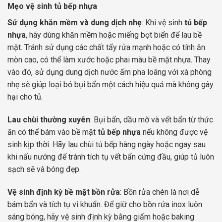
Mẹo vệ sinh tủ bếp nhựa
Sử dụng khăn mềm và dung dịch nhẹ
: Khi vệ sinh
tủ bếp
nhựa
, hãy dùng khăn mềm hoặc miếng bọt biển để lau bề
mặt. Tránh sử dụng các chất tẩy rửa mạnh hoặc có tính ăn
mòn cao, có thể làm xước hoặc phai màu bề mặt nhựa. Thay
vào đó, sử dụng dung dịch nước ấm pha loãng với xà phòng
nhẹ sẽ giúp loại bỏ bụi bẩn một cách hiệu quả mà không gây
hại cho tủ.
Lau chùi thường xuyên
: Bụi bẩn, dầu mỡ và vết bẩn từ thức
ăn có thể bám vào bề mặt
tủ bếp nhựa
nếu không được vệ
sinh kịp thời. Hãy lau chùi tủ bếp hàng ngày hoặc ngay sau
khi nấu nướng để tránh tích tụ vết bẩn cứng đầu, giúp tủ luôn
sạch sẽ và bóng đẹp.
Vệ sinh định kỳ bề mặt bồn rửa
: Bồn rửa chén là nơi dễ
bám bẩn và tích tụ vi khuẩn. Để giữ cho bồn rửa inox luôn
sáng bóng, hãy vệ sinh định kỳ bằng giấm hoặc baking