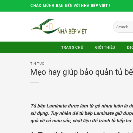
Skip
CHÀO MỪNG BẠN ĐẾN VỚI NHÀ BẾP VIỆT !
to
content
Search
for:
TRANG CHỦ
GIỚI THIỆU
DỊ
TIN TỨC
Mẹo hay giúp bảo quản tủ bế
Tủ bếp Laminate được làm từ gỗ nhựa luôn là dò
sử dụng. Tuy nhiên để tủ bếp Laminate giữ được
quả về cả màu sắc, chất liệu để tránh tủ bếp hư