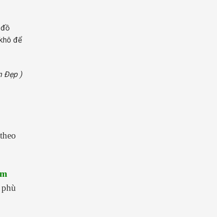
 đồ
 khô để
n Đẹp )
 theo
ạm
phù