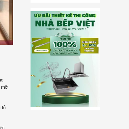
ng
 mỡ ,
 tủ
yên