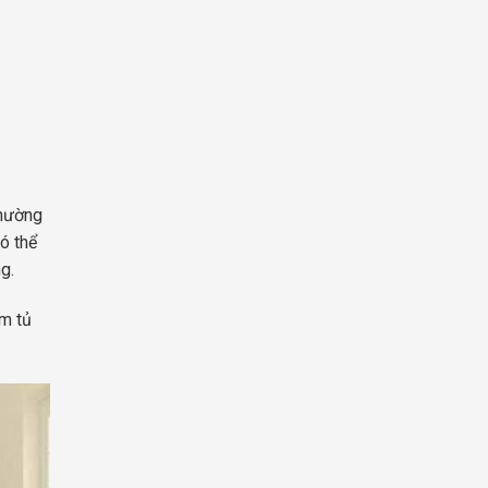
thường
ó thể
g.
àm tủ