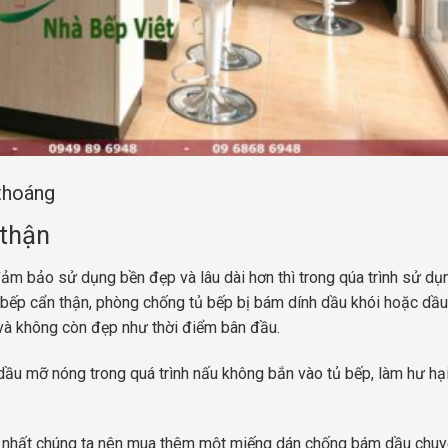
thoáng
 thận
m bảo sử dụng bền đẹp và lâu dài hơn thì trong qúa trình sử dụ
ủ bếp cẩn thận, phòng chống tủ bếp bị bám dính dầu khói hoặc dầu
và không còn đẹp như thời điểm bân đầu.
dầu mỡ nóng trong quá trình nấu không bắn vào tủ bếp, làm hư hại
ốt nhất chúng ta nên mua thêm một miếng dán chống bám dầu chu