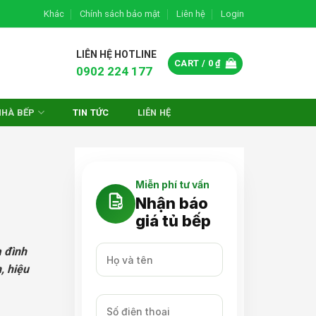
Khác
Chính sách bảo mật
Liên hệ
Login
LIÊN HỆ HOTLINE
CART /
0
₫
0902 224 177
NHÀ BẾP
TIN TỨC
LIÊN HỆ
Miễn phí tư vấn
Nhận báo
giá tủ bếp
a đình
, hiệu