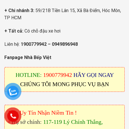
+ Chi nhánh 3:
59/21B Tiền Lân 15, Xã Bà Điểm, Hóc Môn,
TP HCM
+ Tất cả:
Có chỗ đậu xe hơi
Liên hệ:
1900779942
–
0949896948
Fanpage Nhà Bếp Việt
HOTLINE:
1900779942
HÃY GỌI NGAY
CHÚNG TÔI MONG PHỤC VỤ BẠN
Trao Uy Tín Nhận Niềm Tin !
+Trụ sở chính:
117-119 Lý Chính Thắng,