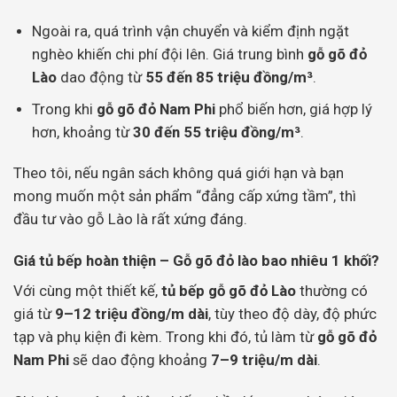
Ngoài ra, quá trình vận chuyển và kiểm định ngặt
nghèo khiến chi phí đội lên. Giá trung bình
gỗ gõ đỏ
Lào
dao động từ
55 đến 85 triệu đồng/m³
.
Trong khi
gỗ gõ đỏ Nam Phi
phổ biến hơn, giá hợp lý
hơn, khoảng từ
30 đến 55 triệu đồng/m³
.
Theo tôi, nếu ngân sách không quá giới hạn và bạn
mong muốn một sản phẩm “đẳng cấp xứng tầm”, thì
đầu tư vào gỗ Lào là rất xứng đáng.
Giá tủ bếp hoàn thiện – Gỗ gõ đỏ lào bao nhiêu 1 khối?
Với cùng một thiết kế,
tủ bếp gỗ gõ đỏ Lào
thường có
giá từ
9–12 triệu đồng/m dài
, tùy theo độ dày, độ phức
tạp và phụ kiện đi kèm. Trong khi đó, tủ làm từ
gỗ gõ đỏ
Nam Phi
sẽ dao động khoảng
7–9 triệu/m dài
.