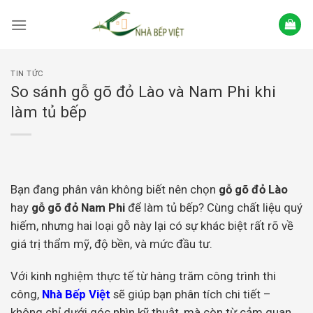
Skip
to
content
TIN TỨC
So sánh gỗ gõ đỏ Lào và Nam Phi khi
làm tủ bếp
Bạn đang phân vân không biết nên chọn
gỗ gõ đỏ Lào
hay
gỗ gõ đỏ Nam Phi
để làm tủ bếp? Cùng chất liệu quý
hiếm, nhưng hai loại gỗ này lại có sự khác biệt rất rõ về
giá trị thẩm mỹ, độ bền, và mức đầu tư.
Với kinh nghiệm thực tế từ hàng trăm công trình thi
công,
Nhà Bếp Việt
sẽ giúp bạn phân tích chi tiết –
không chỉ dưới góc nhìn kỹ thuật, mà còn từ cảm quan