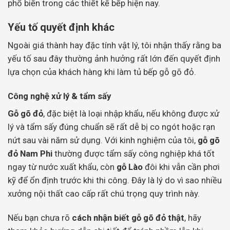
phổ biến trong các thiết kế bếp hiện nay.
Yếu tố quyết định khác
Ngoài giá thành hay đặc tính vật lý, tôi nhận thấy rằng ba
yếu tố sau đây thường ảnh hưởng rất lớn đến quyết định
lựa chọn của khách hàng khi làm tủ bếp gỗ gõ đỏ.
Công nghệ xử lý & tẩm sấy
Gỗ gõ đỏ
, đặc biệt là loại nhập khẩu, nếu không được xử
lý và tẩm sấy đúng chuẩn sẽ rất dễ bị co ngót hoặc rạn
nứt sau vài năm sử dụng. Với kinh nghiệm của tôi,
gỗ gõ
đỏ Nam Phi
thường được tẩm sấy công nghiệp khá tốt
ngay từ nước xuất khẩu, còn
gỗ Lào
đôi khi vẫn cần phơi
kỹ để ổn định trước khi thi công. Đây là lý do vì sao nhiều
xưởng nội thất cao cấp rất chú trọng quy trình này.
Nếu bạn chưa rõ
cách nhận biết gỗ gõ đỏ thật
, hãy