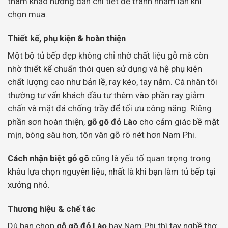
tham khảo hướng dẫn chi tiết để tránh nhầm lẫn khi
chọn mua.
Thiết kế, phụ kiện & hoàn thiện
Một bộ tủ bếp đẹp không chỉ nhờ chất liệu gỗ mà còn
nhờ thiết kế chuẩn thói quen sử dụng và hệ phụ kiện
chất lượng cao như bản lề, ray kéo, tay nắm. Cá nhân tôi
thường tư vấn khách đầu tư thêm vào phần ray giảm
chấn và mặt đá chống trầy để tối ưu công năng. Riêng
phần sơn hoàn thiện,
gỗ gõ đỏ Lào
cho cảm giác bề mặt
mịn, bóng sâu hơn, tôn vân gỗ rõ nét hơn Nam Phi.
Cách nhận biệt gỗ gõ
cũng là yếu tố quan trọng trong
khâu lựa chọn nguyên liệu, nhất là khi bạn làm tủ bếp tại
xưởng nhỏ.
Thương hiệu & chế tác
Dù bạn chọn
gỗ gõ đỏ Lào
hay Nam Phi thì tay nghề thợ