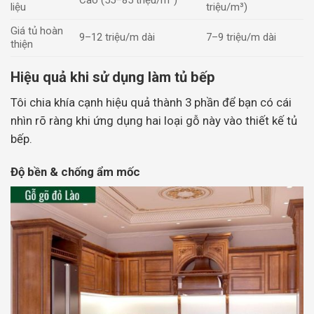
Cao (55–85 triệu/m³)
liệu
triệu/m³)
Giá tủ hoàn
9–12 triệu/m dài
7–9 triệu/m dài
thiện
Hiệu quả khi sử dụng làm tủ bếp
Tôi chia khía cạnh hiệu quả thành 3 phần để bạn có cái
nhìn rõ ràng khi ứng dụng hai loại gỗ này vào thiết kế tủ
bếp.
Độ bền & chống ẩm mốc