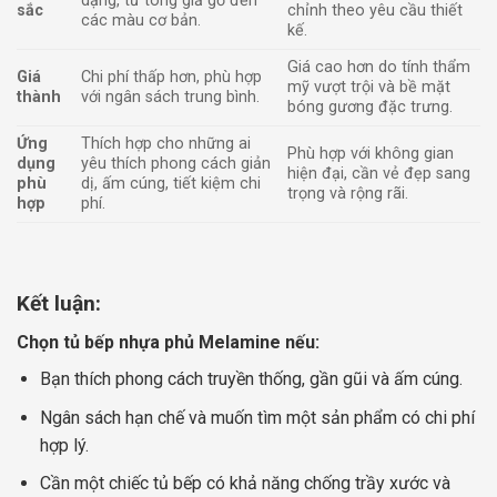
dạng, từ tông giả gỗ đến
sắc
chỉnh theo yêu cầu thiết
các màu cơ bản.
kế.
Giá cao hơn do tính thẩm
Giá
Chi phí thấp hơn, phù hợp
mỹ vượt trội và bề mặt
thành
với ngân sách trung bình.
bóng gương đặc trưng.
Ứng
Thích hợp cho những ai
Phù hợp với không gian
dụng
yêu thích phong cách giản
hiện đại, cần vẻ đẹp sang
phù
dị, ấm cúng, tiết kiệm chi
trọng và rộng rãi.
hợp
phí.
Kết luận:
Chọn tủ bếp nhựa phủ Melamine nếu:
Bạn thích phong cách truyền thống, gần gũi và ấm cúng.
Ngân sách hạn chế và muốn tìm một sản phẩm có chi phí
hợp lý.
Cần một chiếc tủ bếp có khả năng chống trầy xước và