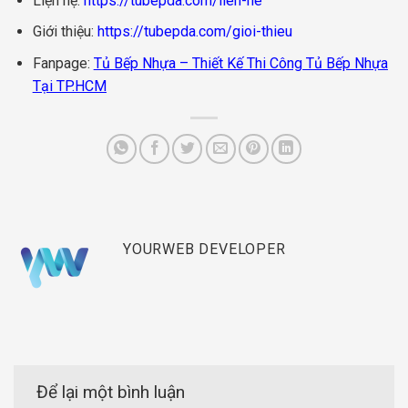
Liện hệ:
https://tubepda.com/lien-he
Giới thiệu:
https://tubepda.com/gioi-thieu
Fanpage:
Tủ Bếp Nhựa – Thiết Kế Thi Công Tủ Bếp Nhựa
Tại TP.HCM
YOURWEB DEVELOPER
Để lại một bình luận