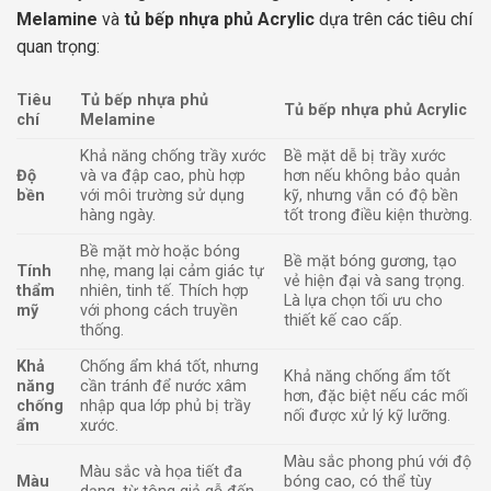
Melamine
và
tủ bếp nhựa phủ Acrylic
dựa trên các tiêu chí
quan trọng:
Tiêu
Tủ bếp nhựa phủ
Tủ bếp nhựa phủ Acrylic
chí
Melamine
Khả năng chống trầy xước
Bề mặt dễ bị trầy xước
Độ
và va đập cao, phù hợp
hơn nếu không bảo quản
bền
với môi trường sử dụng
kỹ, nhưng vẫn có độ bền
hàng ngày.
tốt trong điều kiện thường.
Bề mặt mờ hoặc bóng
Bề mặt bóng gương, tạo
Tính
nhẹ, mang lại cảm giác tự
vẻ hiện đại và sang trọng.
thẩm
nhiên, tinh tế. Thích hợp
Là lựa chọn tối ưu cho
mỹ
với phong cách truyền
thiết kế cao cấp.
thống.
Khả
Chống ẩm khá tốt, nhưng
Khả năng chống ẩm tốt
năng
cần tránh để nước xâm
hơn, đặc biệt nếu các mối
chống
nhập qua lớp phủ bị trầy
nối được xử lý kỹ lưỡng.
ẩm
xước.
Màu sắc phong phú với độ
Màu sắc và họa tiết đa
Màu
bóng cao, có thể tùy