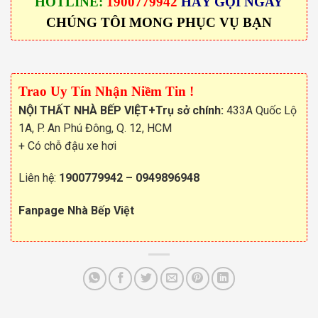
HOTLINE:
1900779942
HÃY GỌI NGAY
CHÚNG TÔI MONG PHỤC VỤ BẠN
Trao Uy Tín Nhận Niềm Tin !
NỘI THẤT NHÀ BẾP VIỆT
+Trụ sở chính:
433A Quốc Lộ
1A, P. An Phú Đông, Q. 12, HCM
+ Có chỗ đậu xe hơi
Liên hệ:
1900779942
–
0949896948
Fanpage Nhà Bếp Việt