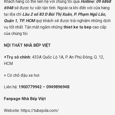
Khách hàng có thể liên hệ với chúng tôi qua
Hotline: 09 6868
6948
sẽ được tư vấn tận tình. Ngoài ra khi đến với cửa hàng
tại địa chỉ
Lầu 2 số 83 D Bùi Thị Xuân, P. Phạm Ngũ Lão,
Quận 1, TP. HCM
quý khách sẽ được trải nghiệm những dịch
vụ tốt nhất. Tận mắt ngắm những
thiet ke tu bep
cao cấp
của chúng tôi.
NỘI THẤT NHÀ BẾP VIỆT
+Trụ sở chính:
433A Quốc Lộ 1A, P. An Phú Đông, Q. 12,
HCM
+ Có chỗ đậu xe hơi
Liên hệ:
1900779942
–
0949896948
Fanpage Nhà Bếp Việt
Website:
https://tubepda.com/