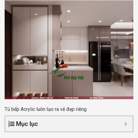
Tủ bếp Acrylic luôn tạo ra vẻ đẹp riêng
Mục lục