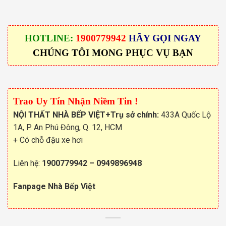
HOTLINE:
1900779942
HÃY GỌI NGAY
CHÚNG TÔI MONG PHỤC VỤ BẠN
Trao Uy Tín Nhận Niềm Tin !
NỘI THẤT NHÀ BẾP VIỆT
+Trụ sở chính:
433A Quốc Lộ
1A, P. An Phú Đông, Q. 12, HCM
+ Có chỗ đậu xe hơi
Liên hệ:
1900779942
–
0949896948
Fanpage Nhà Bếp Việt