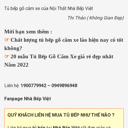
Tủ bếp gỗ căm xe của Nội Thất Nhà Bếp Việt
Thi Thảo ( Không Gian Đẹp)
Mời bạn xem thêm :
☞
Chất lượng tủ bếp gỗ căm xe lào hiện nay có tốt
không?
☞
20 mẫu Tủ Bếp Gỗ Căm Xe giá rẻ đẹp nhất
Năm 2022
Liên hệ:
1900779942
–
0949896948
Fanpage Nhà Bếp Việt
QUÝ KHÁCH LIÊN HỆ MUA TỦ BẾP NHƯ THẾ NÀO ?
Liên hệ mua
tủ bếp
tại
Nhà Bếp Việt
rất đơn giản và