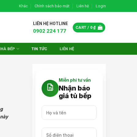
Khác
Chính sách bảo mật
Liên hệ
Login
LIÊN HỆ HOTLINE
CART /
0
₫
0902 224 177
NHÀ BẾP
TIN TỨC
LIÊN HỆ
Miễn phí tư vấn
Nhận báo
giá tủ bếp
ng
 này