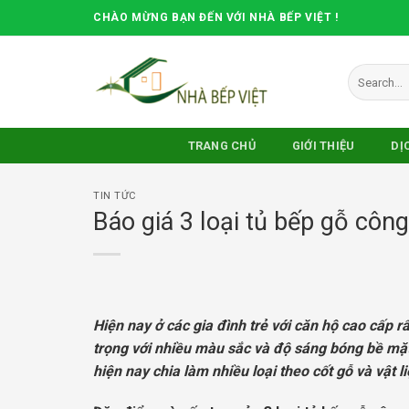
Skip
CHÀO MỪNG BẠN ĐẾN VỚI NHÀ BẾP VIỆT !
to
content
Search
for:
TRANG CHỦ
GIỚI THIỆU
DỊ
TIN TỨC
Báo giá 3 loại tủ bếp gỗ côn
Hiện nay ở các gia đình trẻ với căn hộ cao cấp 
trọng với nhiều màu sắc và độ sáng bóng bề mặt,
hiện nay chia làm nhiều loại theo cốt gỗ và vật 