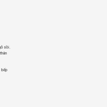
ỗ sồi..
 thân
ủ bếp