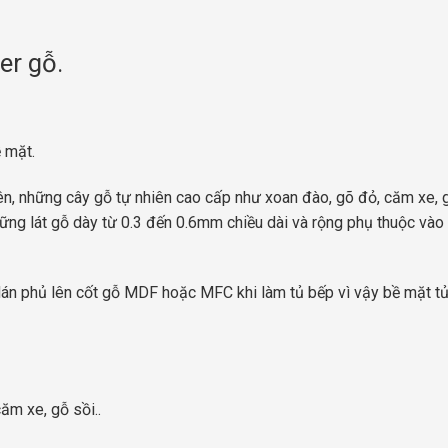
er gỗ.
 mặt.
n, những cây gỗ tự nhiên cao cấp như xoan đào, gõ đỏ, căm xe, g
hững lát gỗ dày từ 0.3 đến 0.6mm chiều dài và rộng phụ thuộc vào
án phủ lên cốt gỗ MDF hoặc MFC khi làm tủ bếp vì vậy bề mặt t
ăm xe, gỗ sồi..