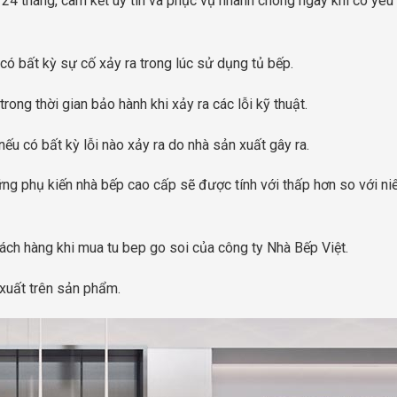
n 24 tháng, cam kết uy tín và phục vụ nhanh chóng ngay khi có yêu
có bất kỳ sự cố xảy ra trong lúc sử dụng tủ bếp.
rong thời gian bảo hành khi xảy ra các lỗi kỹ thuật.
ếu có bất kỳ lỗi nào xảy ra do nhà sản xuất gây ra.
ững phụ kiến nhà bếp cao cấp sẽ được tính với thấp hơn so với ni
ách hàng khi mua tu bep go soi của công ty Nhà Bếp Việt.
xuất trên sản phẩm.