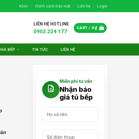
Khác
Chính sách bảo mật
Liên hệ
Login
LIÊN HỆ HOTLINE
CART /
0
₫
0902 224 177
NHÀ BẾP
TIN TỨC
LIÊN HỆ
Miễn phí tư vấn
Nhận báo
giá tủ bếp
o
gàn