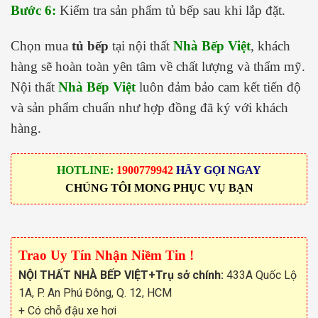
Bước 6:
Kiểm tra sản phẩm tủ bếp sau khi lắp đặt.
Chọn mua
tủ bếp
tại nội thất
Nhà Bếp Việt
, khách
hàng sẽ hoàn toàn yên tâm về chất lượng và thẩm mỹ.
Nội thất
Nhà Bếp Việt
luôn đảm bảo cam kết tiến độ
và sản phẩm chuẩn như hợp đồng đã ký với khách
hàng.
HOTLINE:
1900779942
HÃY GỌI NGAY
CHÚNG TÔI MONG PHỤC VỤ BẠN
Trao Uy Tín Nhận Niềm Tin !
NỘI THẤT NHÀ BẾP VIỆT
+Trụ sở chính:
433A Quốc Lộ
1A, P. An Phú Đông, Q. 12, HCM
+ Có chỗ đậu xe hơi