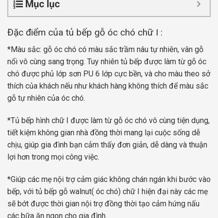
Mục lục
Đặc điểm của tủ bếp gỗ óc chó chữ I :
*Màu sắc: gỗ óc chó có màu sắc trầm nâu tự nhiên, vân gỗ
nổi vô cùng sang trọng. Tuy nhiên tủ bếp được làm từ gỗ óc
chó được phủ lớp sơn PU 6 lớp cực bền, và cho màu theo sở
thích của khách nếu như khách hàng không thích để màu sắc
gỗ tự nhiên của óc chó.
*Tủ bếp hình chữ I được làm từ gỗ óc chó vô cùng tiện dụng,
tiết kiệm không gian nhà đồng thời mang lại cuộc sống dễ
chịu, giúp gia đình bạn cảm thấy đơn giản, dễ dàng và thuận
lợi hơn trong mọi công việc.
*Giúp các mẹ nội trợ cảm giác không chán ngán khi bước vào
bếp, với tủ bếp gỗ walnut( óc chó) chữ I hiện đại này các mẹ
sẽ bớt được thời gian nội trợ đồng thời tạo cảm hứng nấu
các bữa ăn ngon cho gia đình.