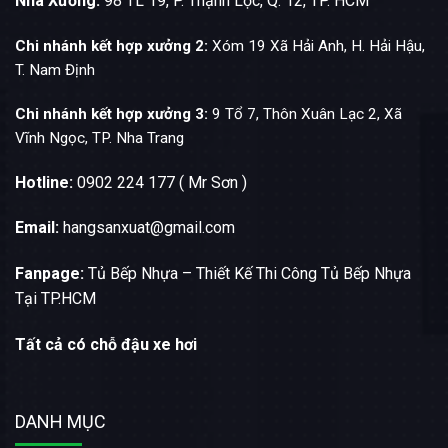
Nhà Xưởng:
98 TL 19, P. Thạnh Lộc, Q. 12, TP. HCM
Chi nhánh kết hợp xưởng 2:
Xóm 19 Xã Hải Anh, H. Hải Hậu,
T. Nam Định
Chi nhánh kết hợp xưởng 3:
9 Tổ 7, Thôn Xuân Lạc 2, Xã
Vĩnh Ngọc, TP. Nha Trang
Hotline:
0902 224 177 ( Mr Sơn )
Email:
hangsanxuat@gmail.com
Fanpage:
Tủ Bếp Nhựa – Thiết Kế Thi Công Tủ Bếp Nhựa
Tại TP.HCM
Tất cả có chỗ đậu xe hơi
DANH MỤC