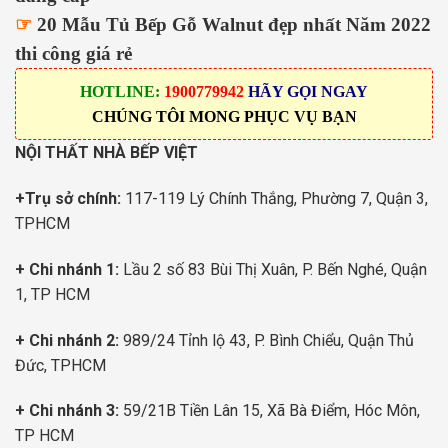
☞
20 Mẫu Tủ Bếp Gỗ Walnut đẹp nhất Năm 2022
thi công giá rẻ
HOTLINE:
1900779942
HÃY GỌI NGAY
CHÚNG TÔI MONG PHỤC VỤ BẠN
NỘI THẤT NHÀ BẾP VIỆT
+Trụ sở chính:
117-119 Lý Chính Thắng, Phường 7, Quận 3,
TPHCM
+ Chi nhánh 1:
Lầu 2 số 83 Bùi Thị Xuân, P. Bến Nghé, Quận
1, TP HCM
+ Chi nhánh 2:
989/24 Tỉnh lộ 43, P. Bình Chiểu, Quận Thủ
Đức, TPHCM
+ Chi nhánh 3:
59/21B Tiền Lân 15, Xã Bà Điểm, Hóc Môn,
TP HCM