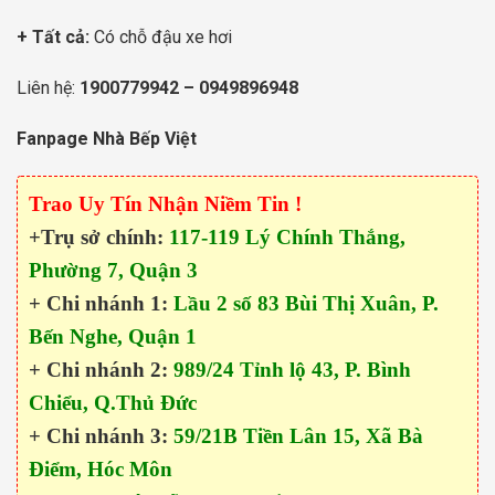
+ Tất cả:
Có chỗ đậu xe hơi
Liên hệ:
1900779942
–
0949896948
Fanpage Nhà Bếp Việt
Trao Uy Tín Nhận Niềm Tin !
+Trụ sở chính:
117-119 Lý Chính Thắng,
Phường 7, Quận 3
+ Chi nhánh 1:
Lầu 2 số 83 Bùi Thị Xuân, P.
Bến Nghe, Quận 1
+ Chi nhánh 2:
989/24 Tỉnh lộ 43, P. Bình
Chiểu, Q.Thủ Đức
+ Chi nhánh 3:
59/21B Tiền Lân 15, Xã Bà
Điểm, Hóc Môn