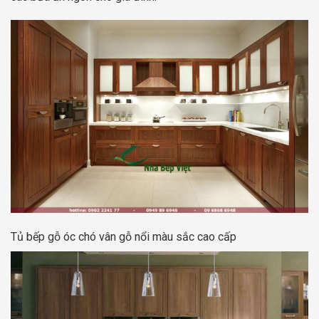
Tủ bếp gỗ óc chó vân gỗ nổi màu sắc cao cấp