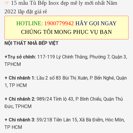
☞
15 mẫu Tủ Bếp Inox đẹp mê ly mới nhất Năm
2022 lắp đặt giá rẻ
HOTLINE:
1900779942
HÃY GỌI NGAY
CHÚNG TÔI MONG PHỤC VỤ BẠN
NỘI THẤT NHÀ BẾP VIỆT
+Trụ sở chính:
117-119 Lý Chính Thắng, Phường 7, Quận 3,
TPHCM
+ Chi nhánh 1:
Lầu 2 số 83 Bùi Thị Xuân, P. Bến Nghé, Quận
1, TP HCM
+ Chi nhánh 2:
989/24 Tỉnh lộ 43, P. Bình Chiểu, Quận Thủ
Đức, TPHCM
+ Chi nhánh 3:
59/21B Tiền Lân 15, Xã Bà Điểm, Hóc Môn,
TP HCM