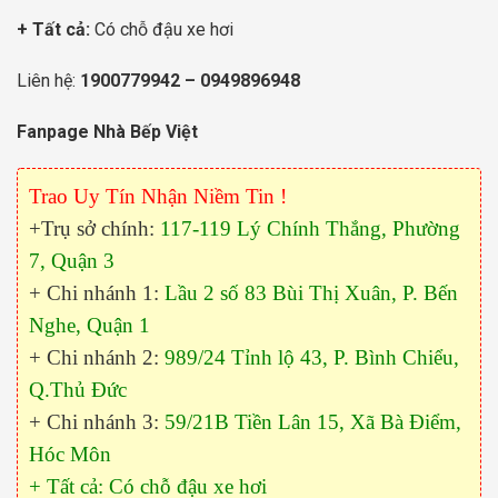
+ Tất cả:
Có chỗ đậu xe hơi
Liên hệ:
1900779942
–
0949896948
Fanpage Nhà Bếp Việt
Trao Uy Tín Nhận Niềm Tin !
+Trụ sở chính:
117-119 Lý Chính Thắng, Phường
7, Quận 3
+ Chi nhánh 1:
Lầu 2 số 83 Bùi Thị Xuân, P. Bến
Nghe, Quận 1
+ Chi nhánh 2:
989/24 Tỉnh lộ 43, P. Bình Chiểu,
Q.Thủ Đức
+ Chi nhánh 3:
59/21B Tiền Lân 15, Xã Bà Điểm,
Hóc Môn
+ Tất cả: Có chỗ đậu xe hơi