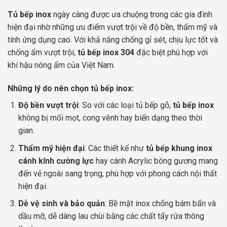
Tủ bếp inox
ngày càng được ưa chuộng trong các gia đình
hiện đại nhờ những ưu điểm vượt trội về độ bền, thẩm mỹ và
tính ứng dụng cao. Với khả năng chống gỉ sét, chịu lực tốt và
chống ẩm vượt trội,
tủ bếp inox 304
đặc biệt phù hợp với
khí hậu nóng ẩm của Việt Nam.
Những lý do nên chọn tủ bếp inox:
Độ bền vượt trội
: So với các loại tủ bếp gỗ,
tủ bếp inox
không bị mối mọt, cong vênh hay biến dạng theo thời
gian.
Thẩm mỹ hiện đại
: Các thiết kế như
tủ bếp khung inox
cánh kính cường lực
hay cánh Acrylic bóng gương mang
đến vẻ ngoài sang trọng, phù hợp với phong cách nội thất
hiện đại.
Dễ vệ sinh và bảo quản
: Bề mặt inox chống bám bẩn và
dầu mỡ, dễ dàng lau chùi bằng các chất tẩy rửa thông