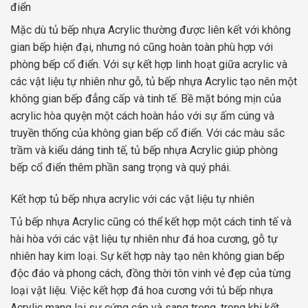
điển
Mặc dù tủ bếp nhựa Acrylic thường được liên kết với không
gian bếp hiện đại, nhưng nó cũng hoàn toàn phù hợp với
phòng bếp cổ điển. Với sự kết hợp linh hoạt giữa acrylic và
các vật liệu tự nhiên như gỗ, tủ bếp nhựa Acrylic tạo nên một
không gian bếp đẳng cấp và tinh tế. Bề mặt bóng mịn của
acrylic hòa quyện một cách hoàn hảo với sự ấm cúng và
truyền thống của không gian bếp cổ điển. Với các màu sắc
trầm và kiểu dáng tinh tế, tủ bếp nhựa Acrylic giúp phòng
bếp cổ điển thêm phần sang trọng và quý phái.
Kết hợp tủ bếp nhựa acrylic với các vật liệu tự nhiên
Tủ bếp nhựa Acrylic cũng có thể kết hợp một cách tinh tế và
hài hòa với các vật liệu tự nhiên như đá hoa cương, gỗ tự
nhiên hay kim loại. Sự kết hợp này tạo nên không gian bếp
độc đáo và phong cách, đồng thời tôn vinh vẻ đẹp của từng
loại vật liệu. Việc kết hợp đá hoa cương với tủ bếp nhựa
Acrylic mang lại sự cứng cáp và sang trọng, trong khi kết