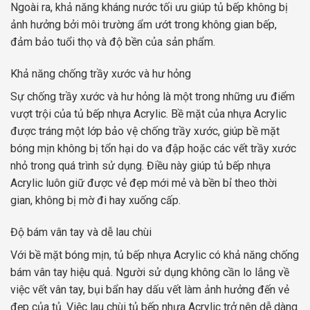
Ngoài ra, khả năng kháng nước tối ưu giúp tủ bếp không bị
ảnh hưởng bởi môi trường ẩm ướt trong không gian bếp,
đảm bảo tuổi thọ và độ bền của sản phẩm.
Khả năng chống trầy xước và hư hỏng
Sự chống trầy xước và hư hỏng là một trong những ưu điểm
vượt trội của tủ bếp nhựa Acrylic. Bề mặt của nhựa Acrylic
được tráng một lớp bảo vệ chống trầy xước, giúp bề mặt
bóng mịn không bị tổn hại do va đập hoặc các vết trầy xước
nhỏ trong quá trình sử dụng. Điều này giúp tủ bếp nhựa
Acrylic luôn giữ được vẻ đẹp mới mẻ và bền bỉ theo thời
gian, không bị mờ đi hay xuống cấp.
Độ bám vân tay và dễ lau chùi
Với bề mặt bóng mịn, tủ bếp nhựa Acrylic có khả năng chống
bám vân tay hiệu quả. Người sử dụng không cần lo lắng về
việc vết vân tay, bụi bẩn hay dấu vết làm ảnh hưởng đến vẻ
đẹp của tủ. Việc lau chùi tủ bếp nhựa Acrylic trở nên dễ dàng