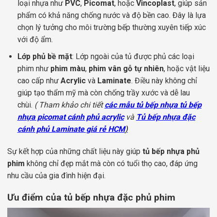
loại nhựa như
PVC
,
Picomat
, hoặc
Vincoplast
, giúp sản
phẩm có khả năng chống nước và độ bền cao. Đây là lựa
chọn lý tưởng cho môi trường bếp thường xuyên tiếp xúc
với độ ẩm.
Lớp phủ bề mặt
: Lớp ngoài của tủ được phủ các loại
phim như
phim màu
,
phim vân gỗ tự nhiên
, hoặc vật liệu
cao cấp như
Acrylic
và
Laminate
. Điều này không chỉ
giúp tạo thẩm mỹ mà còn chống trầy xước và dễ lau
chùi.
( Tham khảo chi tiết
các mẫu tủ bếp nhựa
tủ bếp
nhựa picomat cánh phủ acrylic
và
Tủ bếp nhựa đặc
cánh phủ Laminate giá rẻ HCM
)
Sự kết hợp của những chất liệu này giúp
tủ bếp nhựa phủ
phim
không chỉ đẹp mắt mà còn có tuổi thọ cao, đáp ứng
nhu cầu của gia đình hiện đại.
Ưu điểm của tủ bếp nhựa đặc phủ phim