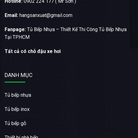
Hotline:
0902 224 177 ( Mr Sơn )
Email:
hangsanxuat@gmail.com
Fanpage:
Tủ Bếp Nhựa – Thiết Kế Thi Công Tủ Bếp Nhựa
Tại TP.HCM
Tất cả có chỗ đậu xe hơi
DANH MỤC
Tủ bếp nhựa
Tủ bếp inox
Tủ bếp gỗ
Thiết bị nhà bếp