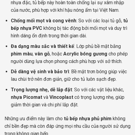
nhựa đặc, tủ bếp này hoàn toàn chống lại sự xâm nhập
của nước, phù hợp với khí hậu nóng ẩm tại Việt Nam.
Chống mối mọt và cong vênh
: So với các loại tủ gỗ,
tủ
bếp nhựa PVC
không bị tác động bởi mối mọt và duy trì
hình dáng ổn định trong thời gian dài.
Đa dạng màu sắc và thiết kế
: Lớp phủ bề mặt bằng
phim màu
,
vân gỗ
, hoặc
Acrylic bóng gương
cho phép
người dùng lựa chọn phong cách phù hợp với sở thích.
Dễ dàng vệ sinh và bảo trì
: Bề mặt trơn bóng giúp việc
lau chùi trở nên đơn giản, giữ cho tủ luôn sạch đẹp.
Trọng lượng nhẹ, dễ lắp đặt
: So với các vật liệu khác,
nhựa Picomat
và
Vincoplast
có trọng lượng nhẹ, giúp
giảm thời gian và chi phí lắp đặt.
Những ưu điểm này làm cho
tủ bếp nhựa phủ phim
không
chỉ bền đẹp mà còn đáp ứng mọi nhu cầu của người sử dụng
trong không gian bếp.