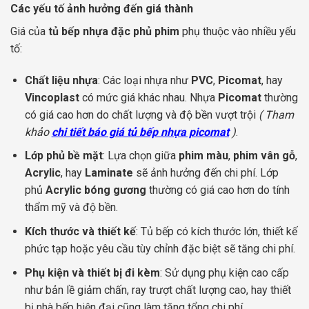
Các yếu tố ảnh hưởng đến giá thành
Giá của
tủ bếp nhựa đặc phủ phim
phụ thuộc vào nhiều yếu
tố:
Chất liệu nhựa
: Các loại nhựa như
PVC
,
Picomat
, hay
Vincoplast
có mức giá khác nhau. Nhựa
Picomat
thường
có giá cao hơn do chất lượng và độ bền vượt trội
( Tham
khảo
chi tiết báo giá tủ bếp nhựa picomat
)
.
Lớp phủ bề mặt
: Lựa chọn giữa
phim màu
,
phim vân gỗ
,
Acrylic
, hay
Laminate
sẽ ảnh hưởng đến chi phí. Lớp
phủ
Acrylic bóng gương
thường có giá cao hơn do tính
thẩm mỹ và độ bền.
Kích thước và thiết kế
: Tủ bếp có kích thước lớn, thiết kế
phức tạp hoặc yêu cầu tùy chỉnh đặc biệt sẽ tăng chi phí.
Phụ kiện và thiết bị đi kèm
: Sử dụng phụ kiện cao cấp
như bản lề giảm chấn, ray trượt chất lượng cao, hay thiết
bị nhà bếp hiện đại cũng làm tăng tổng chi phí.