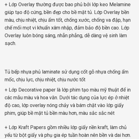
+ Lớp Overlay thường được bao phủ bởi lớp keo Melamine
giúp tạo độ cứng, bền đẹp cho bề mặt tủ. Lớp Overlay bền
màu, chịu nhiệt, chịu ẩm tốt, chống xước, chống va đập, hạn
chế mối mọt vi khuẩn xâm nhập, đảm bảo độ bền cao. Lớp
Overlay luôn bóng sáng, nhẵn phẳng, dễ dàng vệ sinh làm
sạch.
Tủ bếp nhựa phủ laminate sử dụng cốt gỗ nhựa chống ẩm
mốc, chịu lực, chịu nhiệt, chịu nước tốt
+ Lớp Decorative paper là lớp phim tạo màu mỹ thuật để in
các mẫu màu và hoa văn. Dưới tác dụng của lực ép ở nhiệt
độ cao, lớp overlay nóng chảy và bám chặt vào lớp giấy
phim, giúp bề mặt tủ bền màu hơn, màu sắc sắc nét
+ Lớp Kraft Papers gồm nhiều lớp giấy nền kraft, làm chủ
yếu từ bột giấy và phụ gia ép tuần hoàn nên bền và dai hơn.