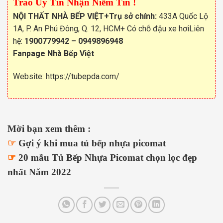
Trao Uy Tín Nhận Niềm Tin !
NỘI THẤT NHÀ BẾP VIỆT
+Trụ sở chính:
433A Quốc Lộ
1A, P. An Phú Đông, Q. 12, HCM+ Có chỗ đậu xe hơiLiên
hệ:
1900779942
–
0949896948
Fanpage Nhà Bếp Việt
Website:
https://tubepda.com/
Mời bạn xem thêm :
☞
Gợi ý khi mua tủ bếp nhựa picomat
☞
20 mẫu Tủ Bếp Nhựa Picomat chọn lọc đẹp
nhất Năm 2022