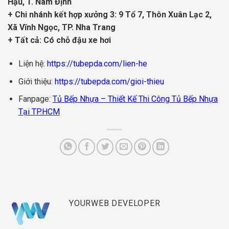
Hậu, T. Nam Định
+ Chi nhánh kết hợp xưởng 3: 9 Tổ 7, Thôn Xuân Lạc 2,
Xã Vĩnh Ngọc, TP. Nha Trang
+ Tất cả: Có chỗ đậu xe hơi
Liện hệ:
https://tubepda.com/lien-he
Giới thiệu:
https://tubepda.com/gioi-thieu
Fanpage:
Tủ Bếp Nhựa – Thiết Kế Thi Công Tủ Bếp Nhựa
Tại TP.HCM
YOURWEB DEVELOPER