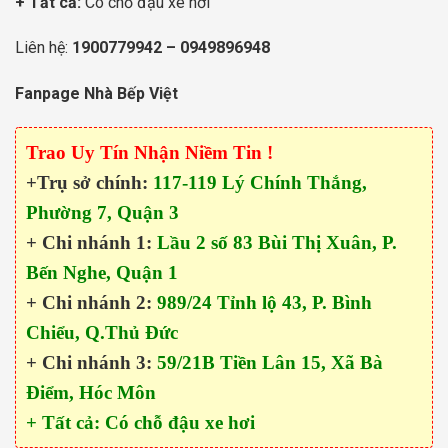
+ Tất cả:
Có chỗ đậu xe hơi
Liên hệ:
1900779942
–
0949896948
Fanpage Nhà Bếp Việt
Trao Uy Tín Nhận Niềm Tin !
+Trụ sở chính:
117-119 Lý Chính Thắng,
Phường 7, Quận 3
+ Chi nhánh 1:
Lầu 2 số 83 Bùi Thị Xuân, P.
Bến Nghe, Quận 1
+ Chi nhánh 2:
989/24 Tỉnh lộ 43, P. Bình
Chiểu, Q.Thủ Đức
+ Chi nhánh 3:
59/21B Tiền Lân 15, Xã Bà
Điểm, Hóc Môn
+ Tất cả: Có chỗ đậu xe hơi