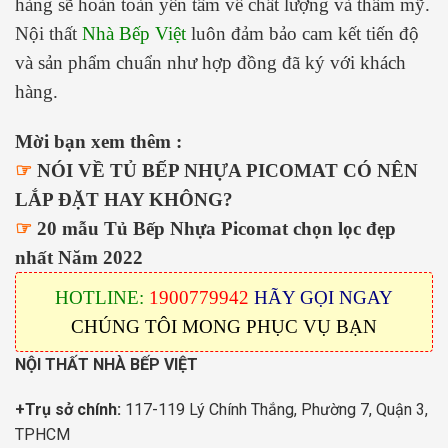
hàng sẽ hoàn toàn yên tâm về chất lượng và thẩm mỹ.
Nội thất
Nhà Bếp Việt
luôn đảm bảo cam kết tiến độ
và sản phẩm chuẩn như hợp đồng đã ký với khách
hàng.
Mời bạn xem thêm :
☞
NÓI VỀ TỦ BẾP NHỰA PICOMAT CÓ NÊN
LẮP ĐẶT HAY KHÔNG?
☞
20 mẫu Tủ Bếp Nhựa Picomat chọn lọc đẹp
nhất Năm 2022
HOTLINE:
1900779942
HÃY GỌI NGAY
CHÚNG TÔI MONG PHỤC VỤ BẠN
NỘI THẤT NHÀ BẾP VIỆT
+Trụ sở chính:
117-119 Lý Chính Thắng, Phường 7, Quận 3,
TPHCM