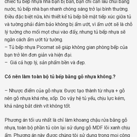
chiếc tủ bếp nhựa nhà bạn bị bẩn, bạn chỉ cần lau chùi bằng
nước, tủ bếp nhà bạn nhanh chóng sáng trở lại bình thường.
Điều đặc biệt nữa, khi thiết kế tủ bếp bề mặt tiếp xúc giữa tủ
và tường phải đảm bảo không bị ẩm ướt, vì ẩm ướt sẽ là chỗ
lý tưởng cho mối mọt chui vào đấy, nhưng tủ bếp nhựa sẽ
ngăn cách ẩm ướt từ tường.
– Tủ bếp nhựa Picomat sẽ giúp không gian phòng bếp của
bạn trở lên đơn giản và hiện đại.
– Giá cả hợp lý, sản phẩm bền và đẹp.
Có nên làm toàn bộ tủ bếp bằng gỗ nhựa không.?
– Nhược điểm của gỗ nhựa: Được tạo thành từ nhựa + gỗ
nên gỗ nhựa khá nhẹ, xốp. Do vậy hệ tủ yếu, chịu lực kém,
khả năng bắt dính vít không tốt.
Phương án tối ưu nhất là chỉ làm khoang chậu rửa bằng gỗ
nhựa, toàn bộ phần tủ còn lại sử dụng gỗ MDF lõi xanh chịu
ẩm. Phương án này được chúng tôi sử dụng trong mọi công