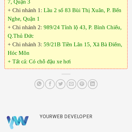
7, Quận 3
+ Chi nhánh 1:
Lầu 2 số 83 Bùi Thị Xuân, P. Bến
Nghe, Quận 1
+ Chi nhánh 2:
989/24 Tỉnh lộ 43, P. Bình Chiểu,
Q.Thủ Đức
+ Chi nhánh 3:
59/21B Tiền Lân 15, Xã Bà Điểm,
Hóc Môn
+ Tất cả: Có chỗ đậu xe hơi
YOURWEB DEVELOPER