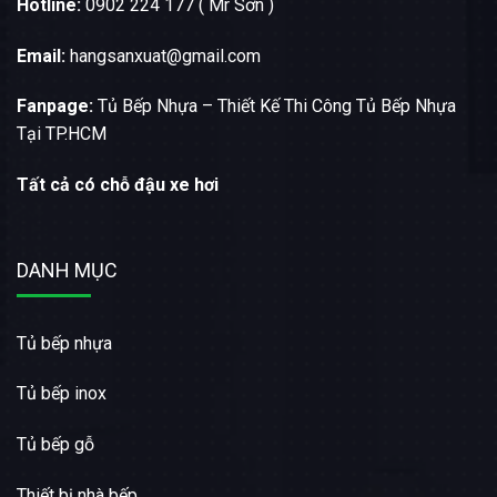
Hotline:
0902 224 177 ( Mr Sơn )
Email:
hangsanxuat@gmail.com
Fanpage:
Tủ Bếp Nhựa – Thiết Kế Thi Công Tủ Bếp Nhựa
Tại TP.HCM
Tất cả có chỗ đậu xe hơi
DANH MỤC
Tủ bếp nhựa
Tủ bếp inox
Tủ bếp gỗ
Thiết bị nhà bếp