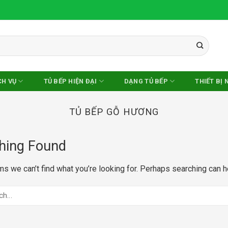
CH VỤ
TỦ BẾP HIỆN ĐẠI
DẠNG TỦ BẾP
THIẾT BỊ 
TỦ BẾP GỖ HƯƠNG
hing Found
ms we can’t find what you’re looking for. Perhaps searching can h