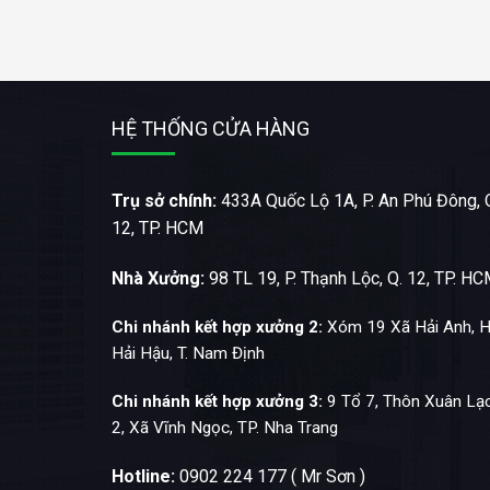
HỆ THỐNG CỬA HÀNG
Trụ sở chính:
433A Quốc Lộ 1A, P. An Phú Đông, 
12, TP. HCM
Nhà Xưởng:
98 TL 19, P. Thạnh Lộc, Q. 12, TP. H
Chi nhánh kết hợp xưởng 2:
Xóm 19 Xã Hải Anh, H
Hải Hậu, T. Nam Định
Chi nhánh kết hợp xưởng 3:
9 Tổ 7, Thôn Xuân Lạ
2, Xã Vĩnh Ngọc, TP. Nha Trang
Hotline:
0902 224 177 ( Mr Sơn )