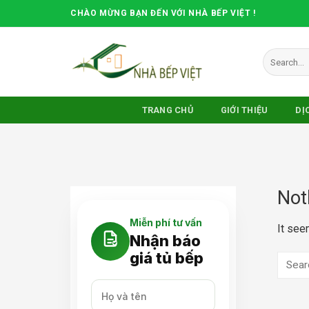
Skip
CHÀO MỪNG BẠN ĐẾN VỚI NHÀ BẾP VIỆT !
to
content
Search
for:
TRANG CHỦ
GIỚI THIỆU
DỊ
Not
Miễn phí tư vấn
It see
Nhận báo
giá tủ bếp