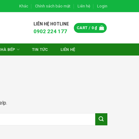
Khác
Chính sách bảo mật
Liên hệ
Login
LIÊN HỆ HOTLINE
CART /
0
₫
0902 224 177
NHÀ BẾP
TIN TỨC
LIÊN HỆ
elp.