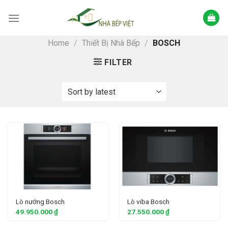
Skip
to
content
Home
/
Thiết Bị Nhà Bếp
/
BOSCH
FILTER
Lò nướng Bosch
Lò viba Bosch
49.950.000
₫
27.550.000
₫