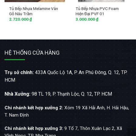
Tủ Bếp Nhựa Melamine Vân
Tủ Bếp Nhựa PVC Foam
Gỗ Nâu Trầm
Hiện Đại PVF 01
2.720.000
₫
3.000.000
₫
HỆ THỐNG CỬA HÀNG
Trụ sở chính:
433A Quốc Lộ 1A, P. An Phú Đông, Q. 12, TP.
HCM
Nhà Xưởng:
98 TL 19, P. Thạnh Lộc, Q. 12, TP. HCM
Chi nhánh kết hợp xưởng 2:
Xóm 19 Xã Hải Anh, H. Hải Hậu,
T. Nam Định
Chi nhánh kết hợp xưởng 3:
9 Tổ 7, Thôn Xuân Lạc 2, Xã
Vĩnh Ngọc, TP. Nha Trang