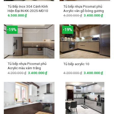
Tủ Bếp Inox 304 Cánh Kính
Tủ bếp nhựa Picomat phủ
Hiện Đại IN-KK-2025-MD10
Acrylic vân gỗ bóng gương
6.500.000
₫
4.200.000
₫
3.400.000
₫
-19%
-19%
Tủ bếp nhựa Picomat phủ
Tủ bếp acrylic 10
Acrylic màu xám trắng
4.200.000
₫
3.400.000
₫
4.200.000
₫
3.400.000
₫