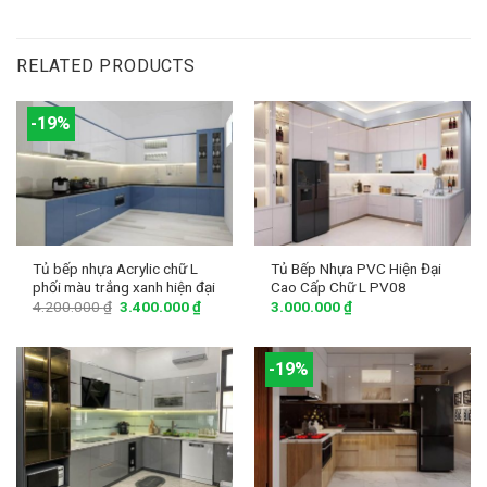
RELATED PRODUCTS
-19%
Tủ bếp nhựa Acrylic chữ L
Tủ Bếp Nhựa PVC Hiện Đại
phối màu trắng xanh hiện đại
Cao Cấp Chữ L PV08
4.200.000
₫
3.400.000
₫
3.000.000
₫
-19%