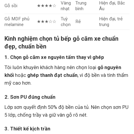
Vàng
Trung
Hiện đại, Bắc
Gỗ sồi
★★★★☆
nhạt
bình
Âu
Gỗ MDF phủ
Tuỳ
Hiện đại, trẻ
★★★☆☆
Rẻ
melamine
chọn
trung
Kinh nghiệm chọn tủ bếp gỗ căm xe chuẩn
đẹp, chuẩn bền
1. Chọn gỗ căm xe nguyên tấm thay vì ghép
Tôi luôn khuyên khách hàng nên chọn loại
gỗ nguyên
khối
hoặc
ghép thanh đạt chuẩn
, vì độ bền và tính thẩm
mỹ cao hơn.
2. Sơn PU đúng chuẩn
Lớp sơn quyết định 50% độ bền của tủ. Nên chọn sơn PU
5 lớp, chống trầy và giữ vân gỗ rõ nét.
3. Thiết kế kịch trần