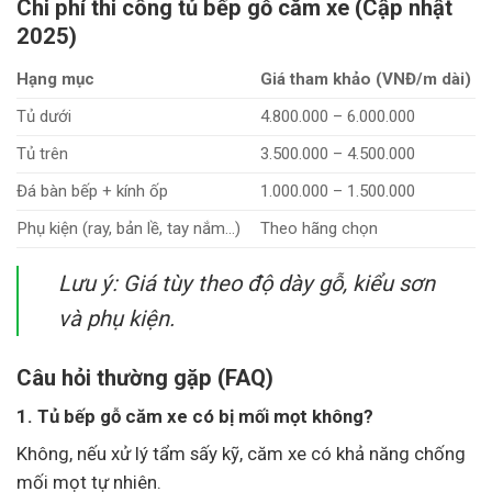
Chi phí thi công tủ bếp gỗ căm xe (Cập nhật
2025)
Hạng mục
Giá tham khảo (VNĐ/m dài)
Tủ dưới
4.800.000 – 6.000.000
Tủ trên
3.500.000 – 4.500.000
Đá bàn bếp + kính ốp
1.000.000 – 1.500.000
Phụ kiện (ray, bản lề, tay nắm…)
Theo hãng chọn
Lưu ý
: Giá tùy theo độ dày gỗ, kiểu sơn
và phụ kiện.
Câu hỏi thường gặp (FAQ)
1. Tủ bếp gỗ căm xe có bị mối mọt không?
Không, nếu xử lý tẩm sấy kỹ, căm xe có khả năng chống
mối mọt tự nhiên.