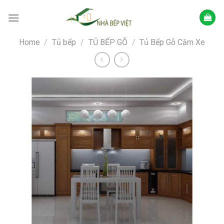
Skip
to
content
Home
/
Tủ bếp
/
TỦ BẾP GỖ
/
Tủ Bếp Gỗ Căm Xe