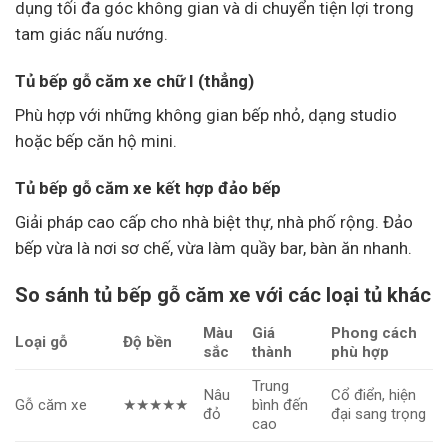
dụng tối đa góc không gian và di chuyển tiện lợi trong
tam giác nấu nướng.
Tủ bếp gỗ căm xe chữ I (thẳng)
Phù hợp với những không gian bếp nhỏ, dạng studio
hoặc bếp căn hộ mini.
Tủ bếp gỗ căm xe kết hợp đảo bếp
Giải pháp cao cấp cho nhà biệt thự, nhà phố rộng. Đảo
bếp vừa là nơi sơ chế, vừa làm quầy bar, bàn ăn nhanh.
So sánh tủ bếp gỗ căm xe với các loại tủ khác
Màu
Giá
Phong cách
Loại gỗ
Độ bền
sắc
thành
phù hợp
Trung
Nâu
Cổ điển, hiện
Gỗ căm xe
★★★★★
bình đến
đỏ
đại sang trọng
cao