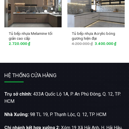
Tủ bếp nhựa Melamine tối
Tủ bếp nhựa Acrylic bóng
giản cao cấp
gương hiện đại
2.720.000
₫
4.200.000
₫
3.400.000
₫
HỆ THỐNG CỬA HÀNG
Trụ sở chính:
433A Quốc Lộ 1A, P. An Phú Đông, Q. 12, TP.
HCM
Nhà Xưởng:
98 TL 19, P. Thạnh Lộc, Q. 12, TP. HCM
Chi nhánh kết hợp xưởng 2:
Xóm 19 Xã Hải Anh, H. Hải Hậu,