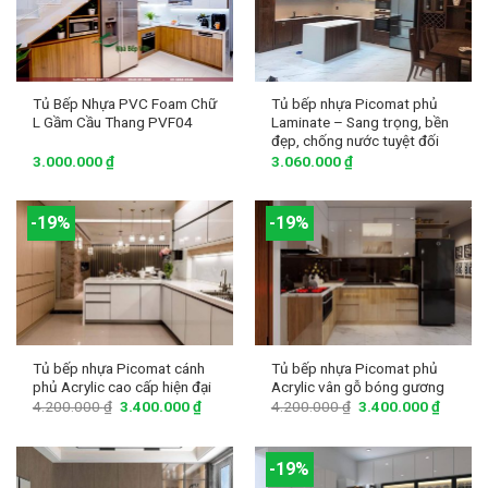
Tủ Bếp Nhựa PVC Foam Chữ
Tủ bếp nhựa Picomat phủ
L Gầm Cầu Thang PVF04
Laminate – Sang trọng, bền
đẹp, chống nước tuyệt đối
3.000.000
₫
3.060.000
₫
-19%
-19%
Tủ bếp nhựa Picomat cánh
Tủ bếp nhựa Picomat phủ
phủ Acrylic cao cấp hiện đại
Acrylic vân gỗ bóng gương
4.200.000
₫
3.400.000
₫
4.200.000
₫
3.400.000
₫
-19%